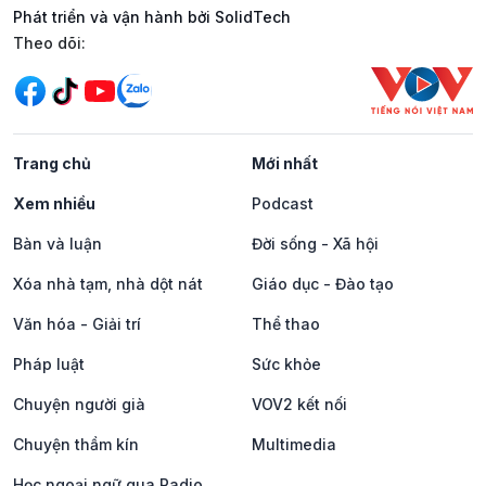
Phát triển và vận hành bởi SolidTech
Mạng xã hội
Theo dõi:
Trang chủ
Mới nhất
Xem nhiều
Podcast
Bàn và luận
Đời sống - Xã hội
Xóa nhà tạm, nhà dột nát
Giáo dục - Đào tạo
Văn hóa - Giải trí
Thể thao
Pháp luật
Sức khỏe
Chuyện người già
VOV2 kết nối
Chuyện thầm kín
Multimedia
Học ngoại ngữ qua Radio