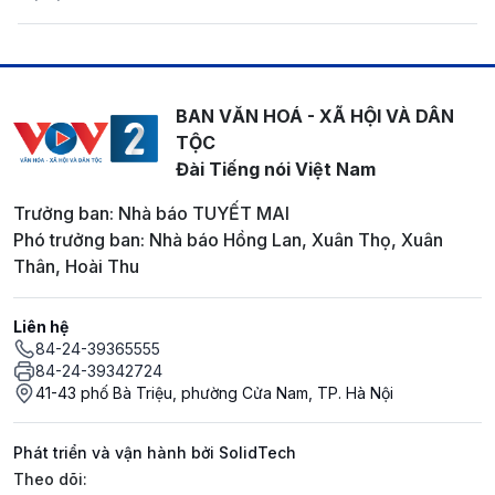
BAN VĂN HOÁ - XÃ HỘI VÀ DÂN
TỘC
Đài Tiếng nói Việt Nam
Trưởng ban: Nhà báo TUYẾT MAI
Phó trưởng ban: Nhà báo Hồng Lan, Xuân Thọ, Xuân
Thân, Hoài Thu
Liên hệ
84-24-39365555
84-24-39342724
41-43 phố Bà Triệu, phường Cửa Nam, TP. Hà Nội
Phát triển và vận hành bởi SolidTech
Mạng xã hội
Theo dõi: