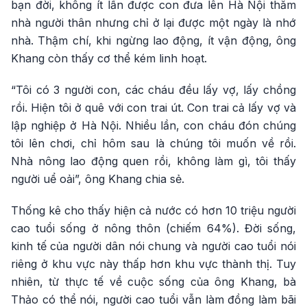
bạn đời, không ít lần được con đưa lên Hà Nội thăm
nhà người thân nhưng chỉ ở lại được một ngày là nhớ
nhà. Thậm chí, khi ngừng lao động, ít vận động, ông
Khang còn thấy cơ thể kém linh hoạt.
“Tôi có 3 người con, các cháu đều lấy vợ, lấy chồng
rồi. Hiện tôi ở quê với con trai út. Con trai cả lấy vợ và
lập nghiệp ở Hà Nội. Nhiều lần, con cháu đón chúng
tôi lên chơi, chỉ hôm sau là chúng tôi muốn về rồi.
Nhà nông lao động quen rồi, không làm gì, tôi thấy
người uể oải”, ông Khang chia sẻ.
Thống kê cho thấy hiện cả nước có hơn 10 triệu người
cao tuổi sống ở nông thôn (chiếm 64%). Đời sống,
kinh tế của người dân nói chung và người cao tuổi nói
riêng ở khu vực này thấp hơn khu vực thành thị. Tuy
nhiên, từ thực tế về cuộc sống của ông Khang, bà
Thảo có thể nói, người cao tuổi vẫn làm đồng làm bãi