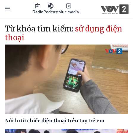
Nhảy đến nội dung
Podcast
Radio
Multimedia
Main navigation
Từ khóa tìm kiếm:
sử dụng điện
thoại
Nỗi lo từ chiếc điện thoại trên tay trẻ em