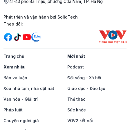
41-43 phố Bà Triệu, phường Cửa Nam, TP. Hà Nội
Phát triển và vận hành bởi SolidTech
Mạng xã hội
Theo dõi:
Trang chủ
Mới nhất
Xem nhiều
Podcast
Bàn và luận
Đời sống - Xã hội
Xóa nhà tạm, nhà dột nát
Giáo dục - Đào tạo
Văn hóa - Giải trí
Thể thao
Pháp luật
Sức khỏe
Chuyện người già
VOV2 kết nối