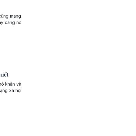
 cũng mang
gày càng nở
hiết
khó khăn và
mạng xã hội