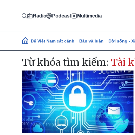
Nhảy đến nội dung
Radio
Podcast
Multimedia
Main navigation
Để Việt Nam cất cánh
Bàn và luận
Đời sống - X
Từ khóa tìm kiếm:
Tài 