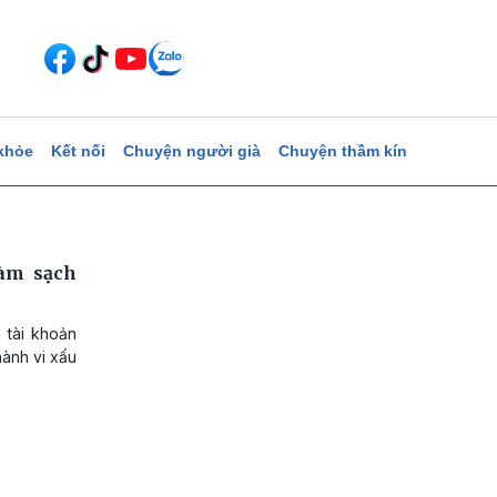
khỏe
Kết nối
Chuyện người già
Chuyện thầm kín
làm sạch
 tài khoản
hành vi xấu