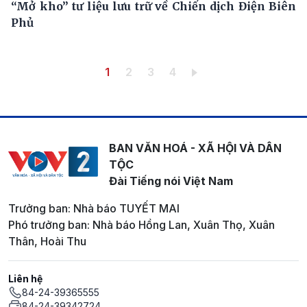
“Mở kho” tư liệu lưu trữ về Chiến dịch Điện Biên
Phủ
Pagination
Trang hiện thời
Trang
Trang
Trang
1
2
3
4
BAN VĂN HOÁ - XÃ HỘI VÀ DÂN
TỘC
Đài Tiếng nói Việt Nam
Trưởng ban: Nhà báo TUYẾT MAI
Phó trưởng ban: Nhà báo Hồng Lan, Xuân Thọ, Xuân
Thân, Hoài Thu
Liên hệ
84-24-39365555
84-24-39342724