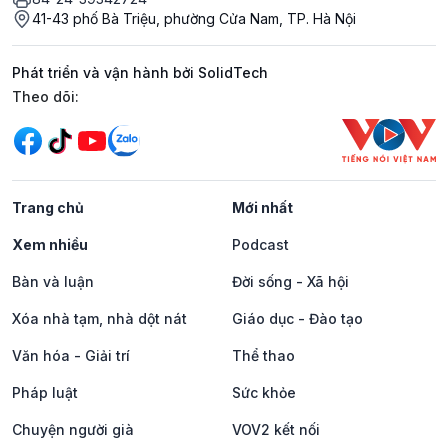
41-43 phố Bà Triệu, phường Cửa Nam, TP. Hà Nội
Phát triển và vận hành bởi SolidTech
Mạng xã hội
Theo dõi:
Trang chủ
Mới nhất
Xem nhiều
Podcast
Bàn và luận
Đời sống - Xã hội
Xóa nhà tạm, nhà dột nát
Giáo dục - Đào tạo
Văn hóa - Giải trí
Thể thao
Pháp luật
Sức khỏe
Chuyện người già
VOV2 kết nối