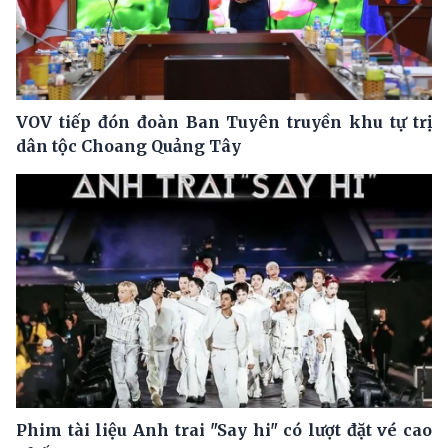
VOV tiếp đón đoàn Ban Tuyên truyền khu tự trị
dân tộc Choang Quảng Tây
Phim tài liệu Anh trai "Say hi" có lượt đặt vé cao