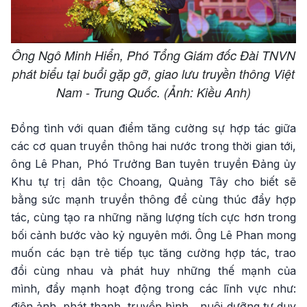
Ông Ngô Minh Hiển, Phó Tổng Giám đốc Đài TNVN
phát biểu tại buổi gặp gỡ, giao lưu truyền thông Việt
Nam - Trung Quốc. (Ảnh: Kiều Anh)
Đồng tình với quan điểm tăng cường sự hợp tác giữa
các cơ quan truyền thông hai nước trong thời gian tới,
ông Lê Phan, Phó Trưởng Ban tuyên truyền Đảng ủy
Khu tự trị dân tộc Choang, Quảng Tây cho biết sẽ
bằng sức mạnh truyền thông để cùng thúc đẩy hợp
tác, cùng tạo ra những năng lượng tích cực hơn trong
bối cảnh bước vào kỷ nguyên mới. Ông Lê Phan mong
muốn các bạn trẻ tiếp tục tăng cường hợp tác, trao
đổi cùng nhau và phát huy những thế mạnh của
mình, đẩy mạnh hoạt động trong các lĩnh vực như:
điện ảnh, phát thanh, truyền hình... nuôi dưỡng tư duy