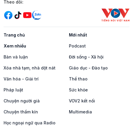
Mạng xã hội
Theo dõi:
Trang chủ
Mới nhất
Xem nhiều
Podcast
Bàn và luận
Đời sống - Xã hội
Xóa nhà tạm, nhà dột nát
Giáo dục - Đào tạo
Văn hóa - Giải trí
Thể thao
Pháp luật
Sức khỏe
Chuyện người già
VOV2 kết nối
Chuyện thầm kín
Multimedia
Học ngoại ngữ qua Radio