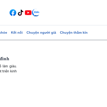
khỏe
Kết nối
Chuyện người già
Chuyện thầm kín
 đình
ể làm giàu.
 triển kinh