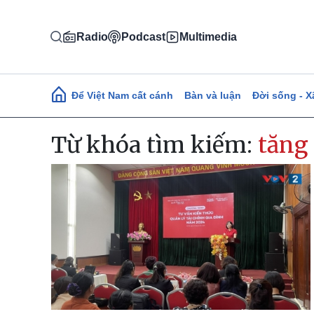
Nhảy đến nội dung
Radio
Podcast
Multimedia
Main navigation
Để Việt Nam cất cánh
Bàn và luận
Đời sống - X
Từ khóa tìm kiếm:
tăng