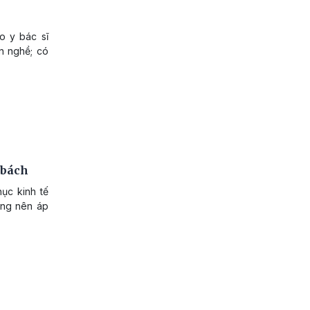
o y bác sĩ
n nghề; có
 bách
ục kinh tế
hưng nên áp