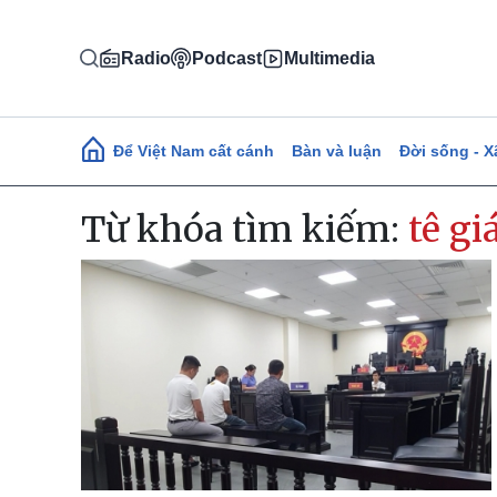
Nhảy đến nội dung
Radio
Podcast
Multimedia
Main navigation
Để Việt Nam cất cánh
Bàn và luận
Đời sống - X
Từ khóa tìm kiếm:
tê gi