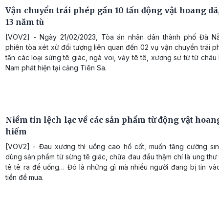
Vận chuyển trái phép gần 10 tấn động vật hoang dã,
13 năm tù
[VOV2] - Ngày 21/02/2023, Tòa án nhân dân thành phố Đà N
phiên tòa xét xử đối tượng liên quan đến 02 vụ vận chuyển trái 
tấn các loại sừng tê giác, ngà voi, vảy tê tê, xương sư tử từ châu 
Nam phát hiện tại cảng Tiên Sa.
Niềm tin lệch lạc về các sản phẩm từ động vật hoan
hiếm
[VOV2] - Đau xương thì uống cao hổ cốt, muốn tăng cường sinh
dùng sản phẩm từ sừng tê giác, chữa đau đầu thậm chí là ung thư 
tê tê ra để uống… Đó là những gì mà nhiều người đang bị tin và
tiền để mua.