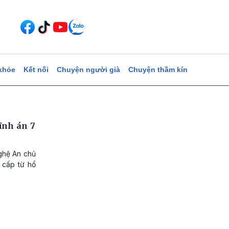
khỏe
Kết nối
Chuyện người già
Chuyện thầm kín
ĩnh án 7
ghệ An chủ
 cấp từ hổ