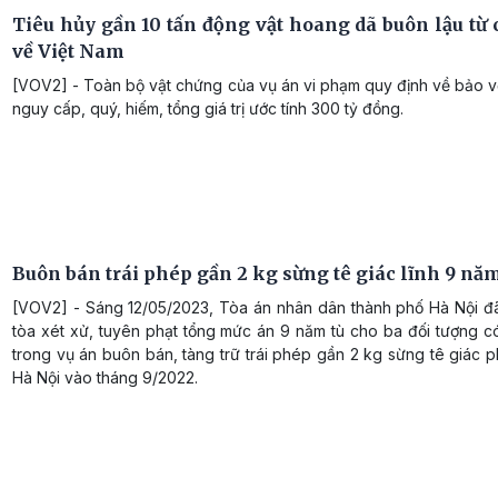
Tiêu hủy gần 10 tấn động vật hoang dã buôn lậu từ 
về Việt Nam
[VOV2] - Toàn bộ vật chứng của vụ án vi phạm quy định về bảo v
nguy cấp, quý, hiếm, tổng giá trị ước tính 300 tỷ đồng.
Buôn bán trái phép gần 2 kg sừng tê giác lĩnh 9 năm
[VOV2] - Sáng 12/05/2023, Tòa án nhân dân thành phố Hà Nội đ
tòa xét xử, tuyên phạt tổng mức án 9 năm tù cho ba đối tượng c
trong vụ án buôn bán, tàng trữ trái phép gần 2 kg sừng tê giác ph
Hà Nội vào tháng 9/2022.