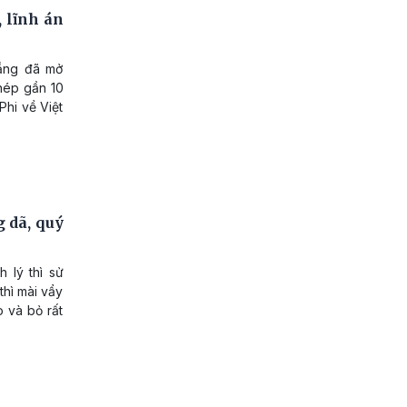
 lĩnh án
ẵng đã mở
phép gần 10
Phi về Việt
g dã, quý
 lý thì sử
thì mài vẩy
o và bỏ rất