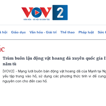
ã hội
Giáo dục
Văn hóa - Giải trí
Thể thao
Pháp luật
Sức 
ác
Trùm buôn lậu động vật hoang dã xuyên quốc gia l
năm tù
[VOV2] - Mạng lưới buôn bán động vật hoang dã của Mạnh tại N
yếu tập trung vào hổ, sử dụng các phương thức tinh vi để cung
nguyên con cho đến cao hổ.