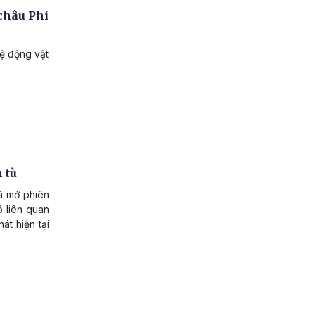
châu Phi
ệ động vật
 tù
ã mở phiên
ó liên quan
át hiện tại