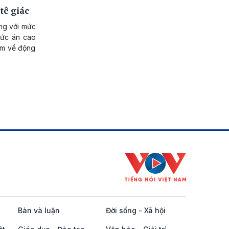
tê giác
ng với mức
mức án cao
ạm về động
Bàn và luận
Đời sống - Xã hội