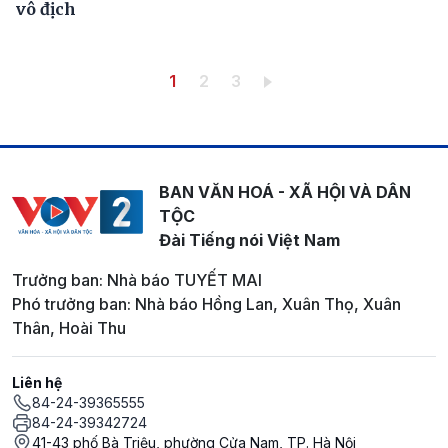
vô địch
Pagination
Trang hiện thời
Trang
Trang
1
2
3
BAN VĂN HOÁ - XÃ HỘI VÀ DÂN
TỘC
Đài Tiếng nói Việt Nam
Trưởng ban: Nhà báo TUYẾT MAI
Phó trưởng ban: Nhà báo Hồng Lan, Xuân Thọ, Xuân
Thân, Hoài Thu
Liên hệ
84-24-39365555
84-24-39342724
41-43 phố Bà Triệu, phường Cửa Nam, TP. Hà Nội