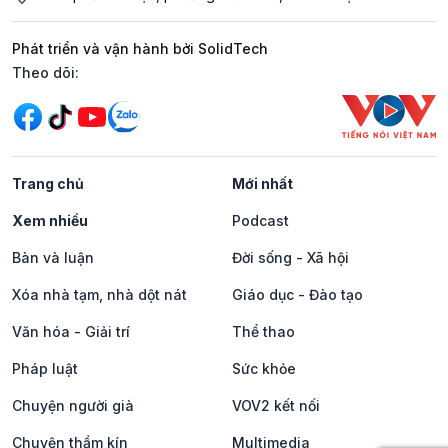
Phát triển và vận hành bởi SolidTech
Mạng xã hội
Theo dõi:
Trang chủ
Mới nhất
Xem nhiều
Podcast
Bàn và luận
Đời sống - Xã hội
Xóa nhà tạm, nhà dột nát
Giáo dục - Đào tạo
Văn hóa - Giải trí
Thể thao
Pháp luật
Sức khỏe
Chuyện người già
VOV2 kết nối
Chuyện thầm kín
Multimedia