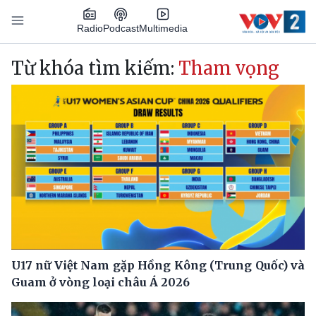
Nhảy đến nội dung
Podcast
Radio
Multimedia
Main navigation
Từ khóa tìm kiếm:
Tham vọng
U17 nữ Việt Nam gặp Hồng Kông (Trung Quốc) và
Guam ở vòng loại châu Á 2026