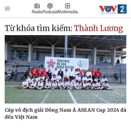
Nhảy đến nội dung
Podcast
Radio
Multimedia
Main navigation
Từ khóa tìm kiếm:
Thành Lương
Cúp vô địch giải Đông Nam Á ASEAN Cup 2024 đã
đến Việt Nam