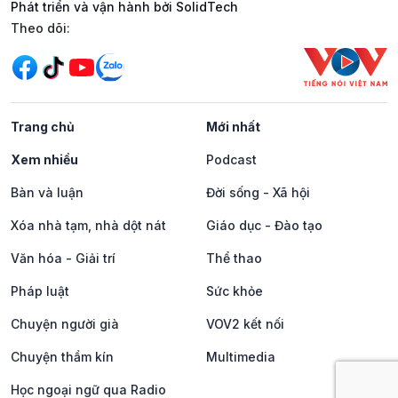
Phát triển và vận hành bởi SolidTech
Mạng xã hội
Theo dõi:
Trang chủ
Mới nhất
Xem nhiều
Podcast
Bàn và luận
Đời sống - Xã hội
Xóa nhà tạm, nhà dột nát
Giáo dục - Đào tạo
Văn hóa - Giải trí
Thể thao
Pháp luật
Sức khỏe
Chuyện người già
VOV2 kết nối
Chuyện thầm kín
Multimedia
Học ngoại ngữ qua Radio