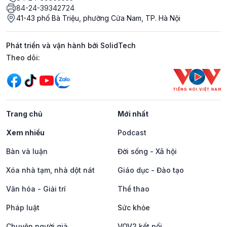
84-24-39342724
41-43 phố Bà Triệu, phường Cửa Nam, TP. Hà Nội
Phát triển và vận hành bởi SolidTech
Mạng xã hội
Theo dõi:
Trang chủ
Mới nhất
Xem nhiều
Podcast
Bàn và luận
Đời sống - Xã hội
Xóa nhà tạm, nhà dột nát
Giáo dục - Đào tạo
Văn hóa - Giải trí
Thể thao
Pháp luật
Sức khỏe
Chuyện người già
VOV2 kết nối