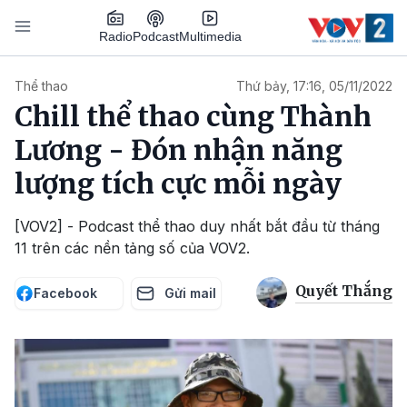
Nhảy đến nội dung
Podcast
Radio
Multimedia
Main navigation
Thể thao
Thứ bảy, 17:16, 05/11/2022
Chill thể thao cùng Thành
Lương - Đón nhận năng
lượng tích cực mỗi ngày
[VOV2] - Podcast thể thao duy nhất bắt đầu từ tháng
11 trên các nền tảng số của VOV2.
Quyết Thắng
Facebook
Gửi mail