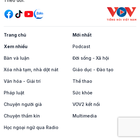
Mạng xã hội
Theo dõi:
Trang chủ
Mới nhất
Xem nhiều
Podcast
Bàn và luận
Đời sống - Xã hội
Xóa nhà tạm, nhà dột nát
Giáo dục - Đào tạo
Văn hóa - Giải trí
Thể thao
Pháp luật
Sức khỏe
Chuyện người già
VOV2 kết nối
Chuyện thầm kín
Multimedia
Học ngoại ngữ qua Radio