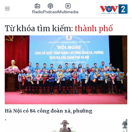
Nhảy đến nội dung
Podcast
Radio
Multimedia
Main navigation
Từ khóa tìm kiếm:
thành phố
Hà Nội có 84 công đoàn xã, phường