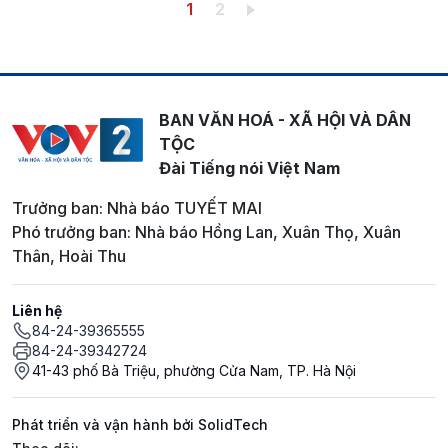
Pagination
Trang hiện thời
Trang
1
2
BAN VĂN HOÁ - XÃ HỘI VÀ DÂN
TỘC
Đài Tiếng nói Việt Nam
Trưởng ban: Nhà báo TUYẾT MAI
Phó trưởng ban: Nhà báo Hồng Lan, Xuân Thọ, Xuân
Thân, Hoài Thu
Liên hệ
84-24-39365555
84-24-39342724
41-43 phố Bà Triệu, phường Cửa Nam, TP. Hà Nội
Phát triển và vận hành bởi SolidTech