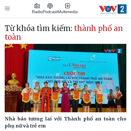
Nhảy đến nội dung
Podcast
Radio
Multimedia
Main navigation
Từ khóa tìm kiếm:
thành phố an
toàn
Nhà báo tương lai với Thành phố an toàn cho
phụ nữ và trẻ em