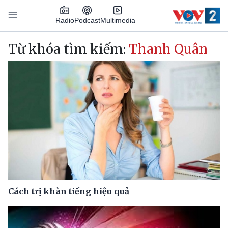
Nhảy đến nội dung
Podcast
Radio
Multimedia
Main navigation
Từ khóa tìm kiếm:
Thanh Quân
Cách trị khàn tiếng hiệu quả