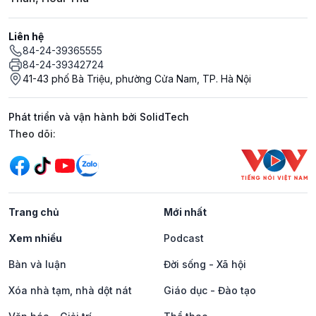
Liên hệ
84-24-39365555
84-24-39342724
41-43 phố Bà Triệu, phường Cửa Nam, TP. Hà Nội
Phát triển và vận hành bởi SolidTech
Mạng xã hội
Theo dõi:
Trang chủ
Mới nhất
Xem nhiều
Podcast
Bàn và luận
Đời sống - Xã hội
Xóa nhà tạm, nhà dột nát
Giáo dục - Đào tạo