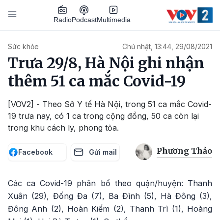
Nhảy đến nội dung
Podcast
Radio
Multimedia
Main navigation
Sức khỏe
Chủ nhật, 13:44, 29/08/2021
Trưa 29/8, Hà Nội ghi nhận
thêm 51 ca mắc Covid-19
[VOV2] - Theo Sở Y tế Hà Nội, trong 51 ca mắc Covid-
19 trưa nay, có 1 ca trong cộng đồng, 50 ca còn lại
trong khu cách ly, phong tỏa.
Phương Thảo
Facebook
Gửi mail
Các ca Covid-19 phân bố theo quận/huyện: Thanh
Xuân (29), Đống Đa (7), Ba Đình (5), Hà Đông (3),
Đông Anh (2), Hoàn Kiếm (2), Thanh Trì (1), Hoàng