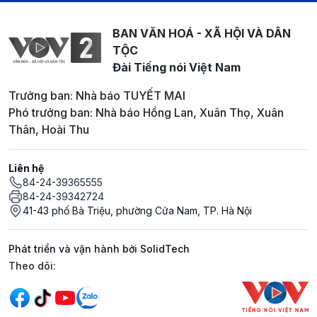
BAN VĂN HOÁ - XÃ HỘI VÀ DÂN
TỘC
Đài Tiếng nói Việt Nam
Trưởng ban: Nhà báo TUYẾT MAI
Phó trưởng ban: Nhà báo Hồng Lan, Xuân Thọ, Xuân
Thân, Hoài Thu
Liên hệ
84-24-39365555
84-24-39342724
41-43 phố Bà Triệu, phường Cửa Nam, TP. Hà Nội
Phát triển và vận hành bởi SolidTech
Mạng xã hội
Theo dõi: