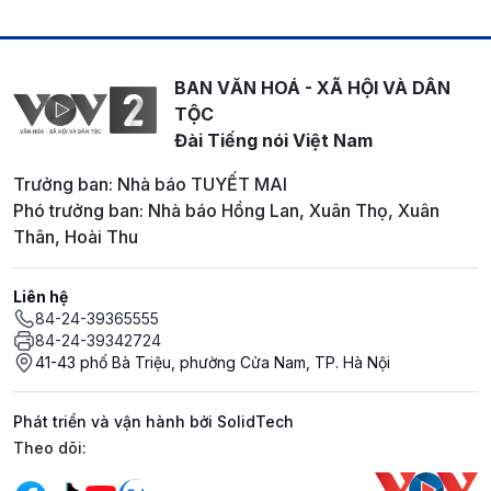
BAN VĂN HOÁ - XÃ HỘI VÀ DÂN
TỘC
Đài Tiếng nói Việt Nam
Trưởng ban: Nhà báo TUYẾT MAI
Phó trưởng ban: Nhà báo Hồng Lan, Xuân Thọ, Xuân
Thân, Hoài Thu
Liên hệ
84-24-39365555
84-24-39342724
41-43 phố Bà Triệu, phường Cửa Nam, TP. Hà Nội
Phát triển và vận hành bởi SolidTech
Mạng xã hội
Theo dõi: