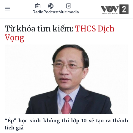
Nhảy đến nội dung
Podcast
Radio
Multimedia
Main navigation
Từ khóa tìm kiếm:
THCS Dịch
Vọng
“Ép” học sinh không thi lớp 10 sẽ tạo ra thành
tích giả