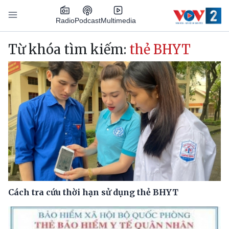
Nhảy đến nội dung
Podcast
Radio
Multimedia
Main navigation
Từ khóa tìm kiếm:
thẻ BHYT
Cách tra cứu thời hạn sử dụng thẻ BHYT