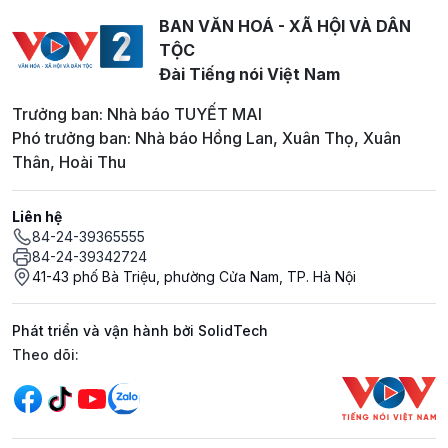
BAN VĂN HOÁ - XÃ HỘI VÀ DÂN
TỘC
Đài Tiếng nói Việt Nam
Trưởng ban: Nhà báo TUYẾT MAI
Phó trưởng ban: Nhà báo Hồng Lan, Xuân Thọ, Xuân
Thân, Hoài Thu
Liên hệ
84-24-39365555
84-24-39342724
41-43 phố Bà Triệu, phường Cửa Nam, TP. Hà Nội
Phát triển và vận hành bởi SolidTech
Mạng xã hội
Theo dõi: