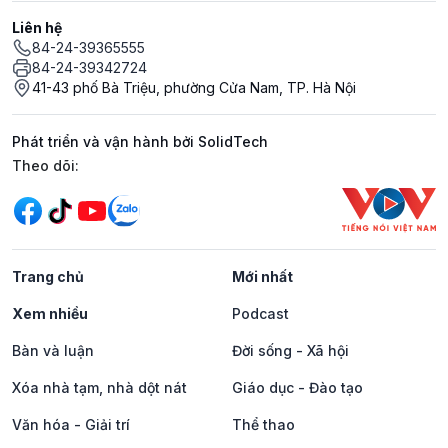
Liên hệ
84-24-39365555
84-24-39342724
41-43 phố Bà Triệu, phường Cửa Nam, TP. Hà Nội
Phát triển và vận hành bởi SolidTech
Mạng xã hội
Theo dõi:
Trang chủ
Mới nhất
Xem nhiều
Podcast
Bàn và luận
Đời sống - Xã hội
Xóa nhà tạm, nhà dột nát
Giáo dục - Đào tạo
Văn hóa - Giải trí
Thể thao