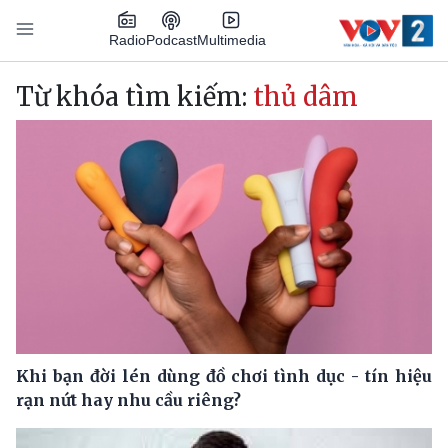
Nhảy đến nội dung
Podcast
Radio
Multimedia
Main navigation
Từ khóa tìm kiếm:
thủ dâm
Khi bạn đời lén dùng đồ chơi tình dục - tín hiệu
rạn nứt hay nhu cầu riêng?