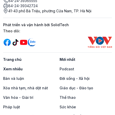
84-24-39365555
84-24-39342724
41-43 phố Bà Triệu, phường Cửa Nam, TP. Hà Nội
Phát triển và vận hành bởi SolidTech
Mạng xã hội
Theo dõi:
Trang chủ
Mới nhất
Xem nhiều
Podcast
Bàn và luận
Đời sống - Xã hội
Xóa nhà tạm, nhà dột nát
Giáo dục - Đào tạo
Văn hóa - Giải trí
Thể thao
Pháp luật
Sức khỏe