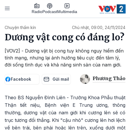
Nhảy đến nội dung
Podcast
Radio
Multimedia
Main navigation
Chuyện thầm kín
Chủ nhật, 09:00, 24/11/2024
Dương vật cong có đáng lo?
[VOV2] - Dương vật bị cong tuy không nguy hiểm đến
tính mạng, nhưng lại ảnh hưởng tiêu cực đến tâm lý,
đời sống tình dục và khả năng sinh sản của nam giới.
Phương Thảo
Facebook
Gửi mail
Theo BS Nguyễn Đình Liên - Trưởng Khoa Phẫu thuật
Thận tiết niệu, Bệnh viện E Trung ương, thông
thường, dương vật của nam giới khi cương lên sẽ có
trục tương đối thẳng. Khi "cậu nhỏ" cương lên hơi lệch
về bên trái, bên phải hoặc lên trên, xuống dưới một