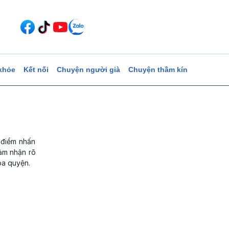
khỏe
Kết nối
Chuyện người già
Chuyện thầm kín
 điểm nhấn
cảm nhận rõ
òa quyện.