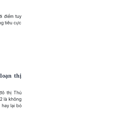
ởi điểm tuy
g tiêu cực
loạn thị
đô thị Thủ
2 là không
 hay lại bỏ