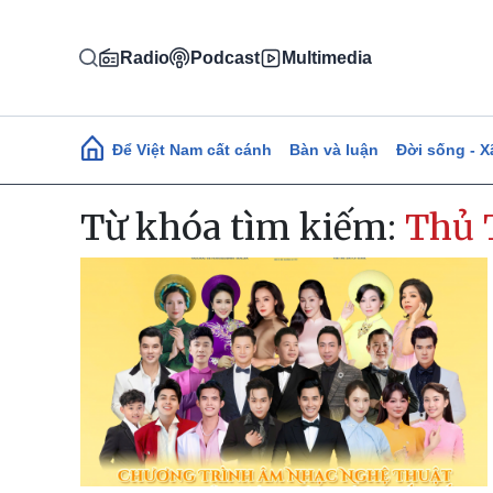
Nhảy đến nội dung
Radio
Podcast
Multimedia
Main navigation
Để Việt Nam cất cánh
Bàn và luận
Đời sống - X
Từ khóa tìm kiếm:
Thủ 