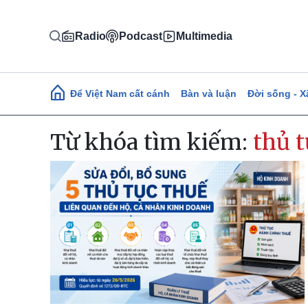
Nhảy đến nội dung
Radio
Podcast
Multimedia
Main navigation
Để Việt Nam cất cánh
Bàn và luận
Đời sống - X
Từ khóa tìm kiếm:
thủ t