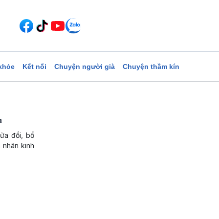
khỏe
Kết nối
Chuyện người già
Chuyện thầm kín
h
ửa đổi, bổ
á nhân kinh