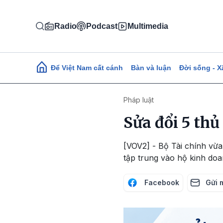
Nhảy đến nội dung
Radio
Podcast
Multimedia
Main navigation
Để Việt Nam cất cánh
Bàn và luận
Đời sống - X
Pháp luật
Sửa đổi 5 thủ
[VOV2] - Bộ Tài chính vừa
tập trung vào hộ kinh doa
Facebook
Gửi 