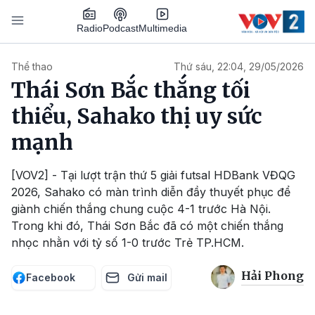
Nhảy đến nội dung
Podcast
Radio
Multimedia
Main navigation
Thể thao
Thứ sáu, 22:04, 29/05/2026
Thái Sơn Bắc thắng tối
thiểu, Sahako thị uy sức
mạnh
[VOV2] - Tại lượt trận thứ 5 giải futsal HDBank VĐQG
2026, Sahako có màn trình diễn đầy thuyết phục để
giành chiến thắng chung cuộc 4-1 trước Hà Nội.
Trong khi đó, Thái Sơn Bắc đã có một chiến thắng
nhọc nhằn với tỷ số 1-0 trước Trẻ TP.HCM.
Hải Phong
Facebook
Gửi mail