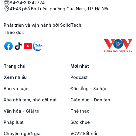
84-24-39342724
41-43 phố Bà Triệu, phường Cửa Nam, TP. Hà Nội
Phát triển và vận hành bởi SolidTech
Mạng xã hội
Theo dõi:
Trang chủ
Mới nhất
Xem nhiều
Podcast
Bàn và luận
Đời sống - Xã hội
Xóa nhà tạm, nhà dột nát
Giáo dục - Đào tạo
Văn hóa - Giải trí
Thể thao
Pháp luật
Sức khỏe
Chuyện người già
VOV2 kết nối