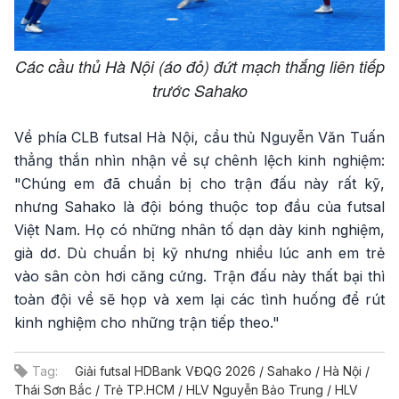
Các cầu thủ Hà Nội (áo đỏ) đứt mạch thắng liên tiếp
trước Sahako
Về phía CLB futsal Hà Nội, cầu thủ Nguyễn Văn Tuấn
thẳng thắn nhìn nhận về sự chênh lệch kinh nghiệm:
"Chúng em đã chuẩn bị cho trận đấu này rất kỹ,
nhưng Sahako là đội bóng thuộc top đầu của futsal
Việt Nam. Họ có những nhân tố dạn dày kinh nghiệm,
già dơ. Dù chuẩn bị kỹ nhưng nhiều lúc anh em trẻ
vào sân còn hơi căng cứng. Trận đấu này thất bại thì
toàn đội về sẽ họp và xem lại các tình huống để rút
kinh nghiệm cho những trận tiếp theo."
Tag:
Giải futsal HDBank VĐQG 2026 / Sahako / Hà Nội /
Thái Sơn Bắc / Trẻ TP.HCM / HLV Nguyễn Bảo Trung / HLV