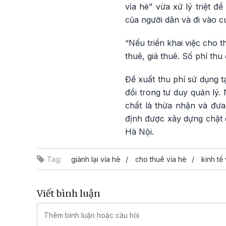
vỉa hè” vừa xử lý triệt đ
của người dân và đi vào c
“Nếu triển khai việc cho 
thuê, giá thuê. Số phí th
Đề xuất thu phí sử dụng t
đổi trong tư duy quản lý.
chất là thừa nhận và đưa
định được xây dựng chặt ch
Hà Nội.
Tag:
giành lại vỉa hè
cho thuê vỉa hè
kinh tế
Viết bình luận