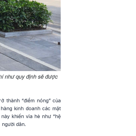
hí như quy định sẽ được
rở thành “điểm nóng” của
a hàng kinh doanh các mặt
 này khiến vỉa hè như “hệ
o người dân.