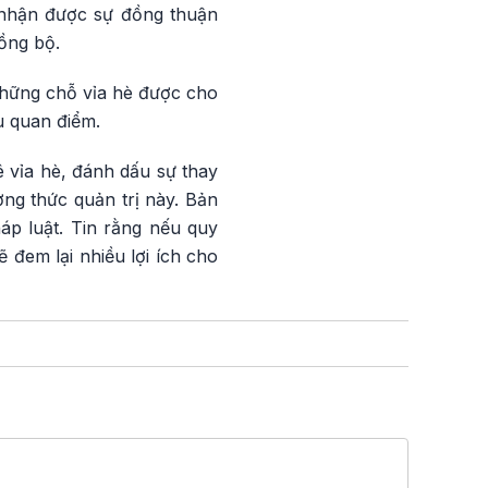
h nhận được sự đồng thuận
ồng bộ.
những chỗ vỉa hè được cho
u quan điểm.
ê vỉa hè, đánh dấu sự thay
ơng thức quản trị này. Bản
áp luật. Tin rằng nếu quy
ẽ đem lại nhiều lợi ích cho