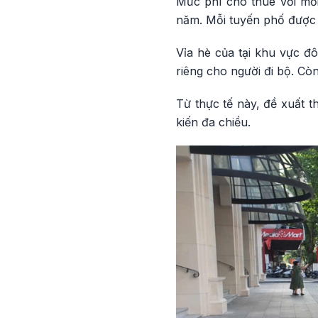
Mức phí cho thuê với mỗi
năm. Mỗi tuyến phố được t
Vỉa hè của tại khu vực đ
riêng cho người đi bộ. Còn
Từ thực tế này, đề xuất 
kiến đa chiều.