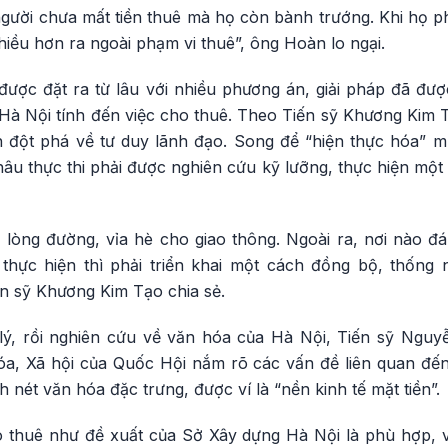
gười chưa mất tiền thuê mà họ còn bành trướng. Khi họ phải
iều hơn ra ngoài phạm vi thuê”, ông Hoàn lo ngại.
 được đặt ra từ lâu với nhiều phương án, giải pháp đã đư
n Hà Nội tính đến việc cho thuê. Theo Tiến sỹ Khương Kim
 đột phá về tư duy lãnh đạo. Song để “hiện thực hóa” mục
u thực thi phải được nghiên cứu kỹ lưỡng, thực hiện một c
 lòng đường, vỉa hè cho giao thông. Ngoài ra, nơi nào đá
hực hiện thì phải triển khai một cách đồng bộ, thống n
ến sỹ Khương Kim Tạo chia sẻ.
lý, rồi nghiên cứu về văn hóa của Hà Nội, Tiến sỹ Nguy
, Xã hội của Quốc Hội nắm rõ các vấn đề liên quan đến
 nét văn hóa đặc trưng, được ví là “nền kinh tế mặt tiền”.
 thuê như đề xuất của Sở Xây dựng Hà Nội là phù hợp, v