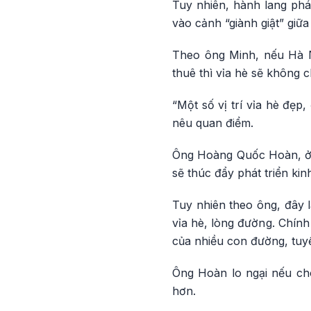
Tuy nhiên, hành lang phá
vào cảnh “giành giật” giữ
Theo ông Minh, nếu Hà Nộ
thuê thì vỉa hè sẽ không c
“Một số vị trí vỉa hè đẹp
nêu quan điểm.
Ông Hoàng Quốc Hoàn, ở 
sẽ thúc đẩy phát triển ki
Tuy nhiên theo ông, đây l
vỉa hè, lòng đường. Chính
của nhiều con đường, tuy
Ông Hoàn lo ngại nếu cho
hơn.