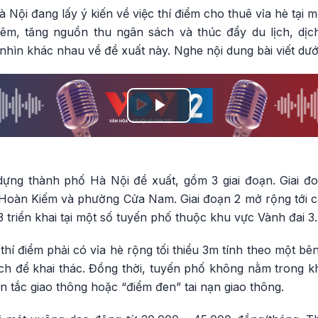
Nội đang lấy ý kiến về việc thí điểm cho thuê vỉa hè tại 
 đêm, tăng nguồn thu ngân sách và thúc đẩy du lịch, dịc
hìn khác nhau về đề xuất này. Nghe nội dung bài viết dướ
Play
Video
ựng thành phố Hà Nội đề xuất, gồm 3 giai đoạn. Giai đoạn
Hoàn Kiếm và phường Cửa Nam. Giai đoạn 2 mở rộng tới 
3 triển khai tại một số tuyến phố thuộc khu vực Vành đai 3.
hí điểm phải có vỉa hè rộng tối thiểu 3m tính theo một bên; 
ích để khai thác. Đồng thời, tuyến phố không nằm trong khu
 tắc giao thông hoặc “điểm đen” tai nạn giao thông.