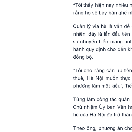
“Tôi thấy hiện nay nhiều n
rằng họ sẽ bày bàn ghế nh
Quản lý vỉa hè là vấn đề
nhiên, đây là lần đầu tiê
sự chuyển biến mang tính
hành quy định cho đến khâ
đồng bộ.
“Tôi cho rằng cần ưu tiên
thuê, Hà Nội muốn thực t
phường làm một kiểu”, Ti
Từng làm công tác quản 
Chủ nhiệm Ủy ban Văn hóa
hè của Hà Nội đã trở thành
Theo ông, phương án cho