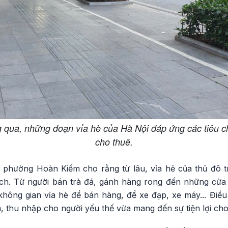
 qua, những đoạn vỉa hè của Hà Nội đáp ứng các tiêu c
cho thuê.
phường Hoàn Kiếm cho rằng từ lâu, vỉa hẻ của thủ đô t
ích. Từ người bán trà đá, gánh hàng rong đến những cử
không gian vỉa hè để bán hàng, để xe đạp, xe máy... Điều
àm, thu nhập cho người yếu thế vừa mang đến sự tiện lợi ch