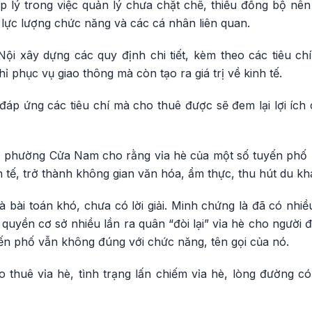
p lý trong việc quản lý chưa chặt chẽ, thiếu đồng bộ nên
a lực lượng chức năng và các cá nhân liên quan.
i xây dựng các quy định chi tiết, kèm theo các tiêu ch
hỉ phục vụ giao thông mà còn tạo ra giá trị về kinh tế.
, đáp ứng các tiêu chí mà cho thuê được sẽ đem lại lợi íc
phường Cửa Nam cho rằng vỉa hè của một số tuyến phố n
nh tế, trở thành không gian văn hóa, ẩm thực, thu hút du kh
à bài toán khó, chưa có lời giải. Minh chứng là đã có nhiề
 quyền cơ sở nhiều lần ra quân “đòi lại” vỉa hè cho người đ
ến phố vẫn không đúng với chức năng, tên gọi của nó.
 thuê vỉa hè, tình trạng lấn chiếm vỉa hè, lòng đường có