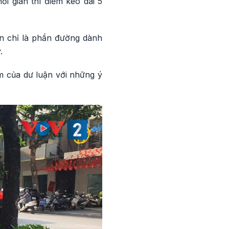
i gian thí điểm kéo dài 5
ần chỉ là phần đường dành
.
m của dư luận với những ý