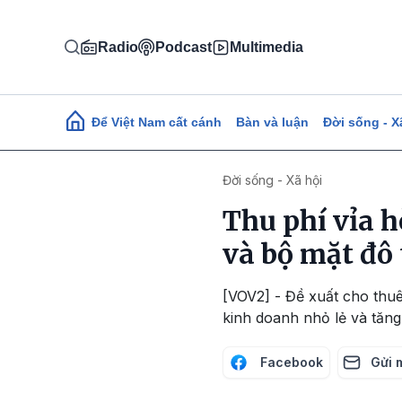
Nhảy đến nội dung
Radio
Podcast
Multimedia
Main navigation
Để Việt Nam cất cánh
Bàn và luận
Đời sống - X
Đời sống - Xã hội
Thu phí vỉa h
và bộ mặt đô 
[VOV2] - Đề xuất cho thuê
kinh doanh nhỏ lẻ và tăn
Facebook
Gửi 