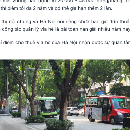
 mét vuông dao động từ 20.000 - 45.000 đồng/tháng. Thờ
hí điểm tối đa 2 năm và có thể gia hạn thêm 2 lần.
ô thị nói chung và Hà Nội nói riêng chưa bao giờ đơn thu
 công tác quản lý vỉa hè là bài toán nan giải nhiều năm nay
thí điểm cho thuê vỉa hè của Hà Nội nhận được sự quan tâ