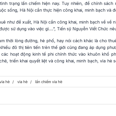
ể tình trạng lấn chiếm hiện nay. Tuy nhiên, để chính sác
uộc sống, Hà Nội cần thực hiện công khai, minh bạch và đ
thuê như đề xuất, Hà Nội cần công khai, minh bạch về về 
u được sử dụng vào việc gì….”, Tiến sỹ Nguyễn Viết Chức nê
ạm thời lòng đường, hè phố, hay nói cách khác là cho thu
 Nhiều đô thị tiên tiến trên thế giới cũng đang áp dụng phư
 các hoạt động kinh tế phi chính thức vào khuôn khổ ph
ẽ, triển khai quyết liệt và công khai, minh bạch, vỉa hè s
 vỉa hè
vỉa hè
lấn chiếm vỉa hè