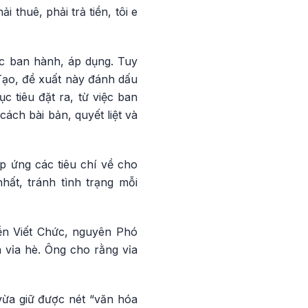
 thuê, phải trả tiền, tôi e
ợc ban hành, áp dụng. Tuy
 Tạo, đề xuất này đánh dấu
 tiêu đặt ra, từ việc ban
ách bài bản, quyết liệt và
p ứng các tiêu chí về cho
hất, tránh tình trạng mỗi
ễn Viết Chức, nguyên Phó
 vỉa hè. Ông cho rằng vỉa
ừa giữ được nét “văn hóa