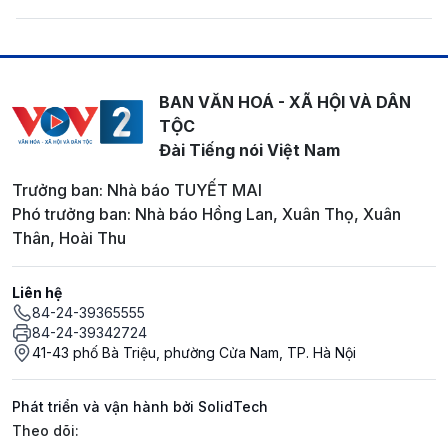
BAN VĂN HOÁ - XÃ HỘI VÀ DÂN
TỘC
Đài Tiếng nói Việt Nam
Trưởng ban: Nhà báo TUYẾT MAI
Phó trưởng ban: Nhà báo Hồng Lan, Xuân Thọ, Xuân
Thân, Hoài Thu
Liên hệ
84-24-39365555
84-24-39342724
41-43 phố Bà Triệu, phường Cửa Nam, TP. Hà Nội
Phát triển và vận hành bởi SolidTech
Mạng xã hội
Theo dõi: