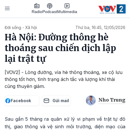
Nhảy đến nội dung
Podcast
Radio
Multimedia
Main navigation
Đời sống - Xã hội
Thứ ba, 16:45, 12/05/2026
Hà Nội: Đường thông hè
thoáng sau chiến dịch lập
lại trật tự
[VOV2] - Lòng đường, vỉa hè thông thoáng, xe cộ lưu
thông tốt hơn, tình trạng ách tắc và lượng khí thải
cũng thuyên giảm.
Nho Trung
Facebook
Gửi mail
Sau gần 5 tháng ra quân xử lý vi phạm về trật tự đô
thị, giao thông và vệ sinh môi trường, diện mạo của