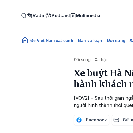
Nhảy đến nội dung
Radio
Podcast
Multimedia
Main navigation
Để Việt Nam cất cánh
Bàn và luận
Đời sống - X
Đời sống - Xã hội
Xe buýt Hà N
hành khách 
[VOV2] - Sau thời gian ng
người hình thành thói qu
Facebook
Gửi 