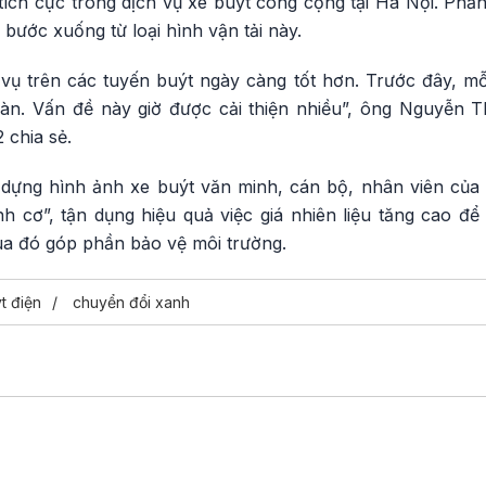
 tích cực trong dịch vụ xe buýt công cộng tại Hà Nội. Ph
 bước xuống từ loại hình vận tải này.
vụ trên các tuyến buýt ngày càng tốt hơn. Trước đây, mỗi
oàn. Vấn đề này giờ được cải thiện nhiều”, ông Nguyễn 
 chia sẻ.
dựng hình ảnh xe buýt văn minh, cán bộ, nhân viên của 
h cơ”, tận dụng hiệu quả việc giá nhiên liệu tăng cao để
ua đó góp phần bảo vệ môi trường.
t điện
chuyển đổi xanh