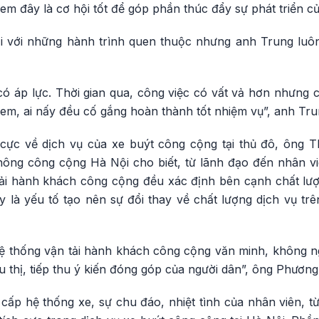
m đây là cơ hội tốt để góp phần thúc đẩy sự phát triển củ
ại với những hành trình quen thuộc nhưng anh Trung lu
ó áp lực. Thời gian qua, công việc có vất vả hơn nhưng c
m, ai nấy đều cố gắng hoàn thành tốt nhiệm vụ”, anh Trun
 cực về dịch vụ của xe buýt công cộng tại thủ đô, ông 
hông công cộng Hà Nội cho biết, từ lãnh đạo đến nhân vi
tải hành khách công cộng đều xác định bên cạnh chất lượ
ây là yếu tố tạo nên sự đổi thay về chất lượng dịch vụ trê
ệ thống vận tải hành khách công cộng văn minh, không n
u thị, tiếp thu ý kiến đóng góp của người dân”, ông Phương
cấp hệ thống xe, sự chu đáo, nhiệt tình của nhân viên, t