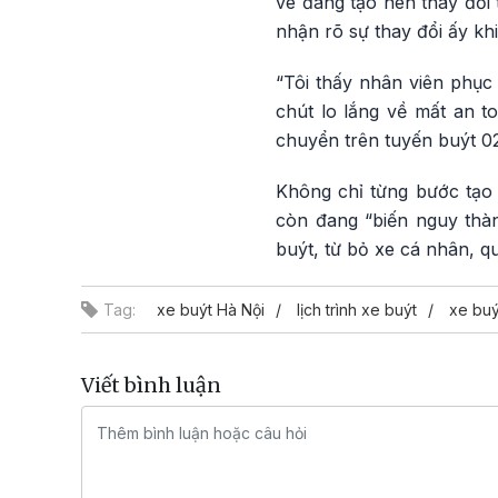
vé đang tạo nên thay đổi
nhận rõ sự thay đổi ấy khi
“Tôi thấy nhân viên phục 
chút lo lắng về mất an t
chuyển trên tuyến buýt 02
Không chỉ từng bước tạo 
còn đang “biến nguy thàn
buýt, từ bỏ xe cá nhân, q
Tag:
xe buýt Hà Nội
lịch trình xe buýt
xe buý
Viết bình luận