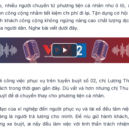
o, nhiều người chuyển từ phương tiện cá nhân như ô tô, 
n công cộng nhằm tiết kiệm chi phí đi lại. Tận dụng cơ hội
ành khách công cộng không ngừng nâng cao chất lượng d
a người dân. Nghe bài viết dưới đây.
Play
Video
 công việc phục vụ trên tuyến buýt số 02, chị Lương T
ch trong thời gian gần đây. Dù vất vả hơn nhưng chị Thu 
uýt để di chuyển thay cho phương tiện cá nhân.
đạo của xí nghiệp đến người phục vụ và tài xế đều tâm ni
ng là người trả lương cho mình. Để níu giữ hành khách,
g xe buýt, ai nấy đều làm việc với tinh thần trách nhiệm