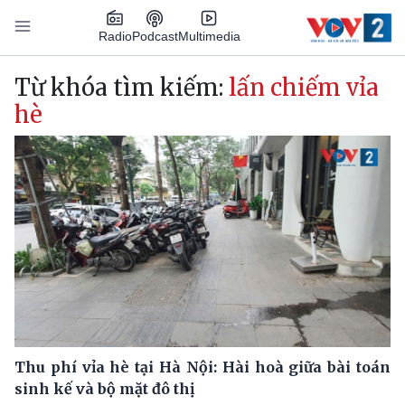
Nhảy đến nội dung
Podcast
Radio
Multimedia
Main navigation
Từ khóa tìm kiếm:
lấn chiếm vỉa
hè
Thu phí vỉa hè tại Hà Nội: Hài hoà giữa bài toán
sinh kế và bộ mặt đô thị