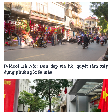
[Video] Hà Nội: Dọn dẹp vỉa hè, quyết tâm xây
dựng phường kiểu mẫu