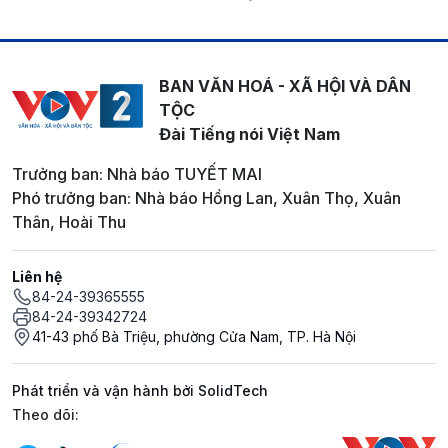
BAN VĂN HOÁ - XÃ HỘI VÀ DÂN
TỘC
Đài Tiếng nói Việt Nam
Trưởng ban: Nhà báo TUYẾT MAI
Phó trưởng ban: Nhà báo Hồng Lan, Xuân Thọ, Xuân
Thân, Hoài Thu
Liên hệ
84-24-39365555
84-24-39342724
41-43 phố Bà Triệu, phường Cửa Nam, TP. Hà Nội
Phát triển và vận hành bởi SolidTech
Mạng xã hội
Theo dõi: