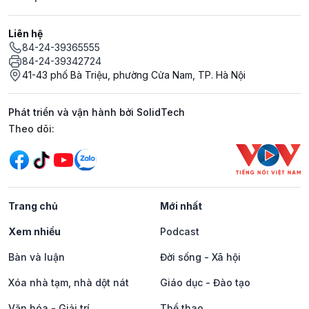
Liên hệ
84-24-39365555
84-24-39342724
41-43 phố Bà Triệu, phường Cửa Nam, TP. Hà Nội
Phát triển và vận hành bởi SolidTech
Mạng xã hội
Theo dõi:
Trang chủ
Mới nhất
Xem nhiều
Podcast
Bàn và luận
Đời sống - Xã hội
Xóa nhà tạm, nhà dột nát
Giáo dục - Đào tạo
Văn hóa - Giải trí
Thể thao