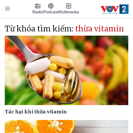
Nhảy đến nội dung
Podcast
Radio
Multimedia
Main navigation
Từ khóa tìm kiếm:
thừa vitamin
Tác hại khi thừa vitamin