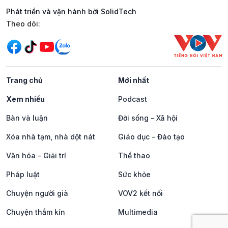
Phát triển và vận hành bởi SolidTech
Mạng xã hội
Theo dõi:
Trang chủ
Mới nhất
Xem nhiều
Podcast
Bàn và luận
Đời sống - Xã hội
Xóa nhà tạm, nhà dột nát
Giáo dục - Đào tạo
Văn hóa - Giải trí
Thể thao
Pháp luật
Sức khỏe
Chuyện người già
VOV2 kết nối
Chuyện thầm kín
Multimedia