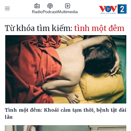
Nhảy đến nội dung
Podcast
Radio
Multimedia
Main navigation
Từ khóa tìm kiếm:
tình một đêm
Tình một đêm: Khoái cảm tạm thời, bệnh tật dài
lâu