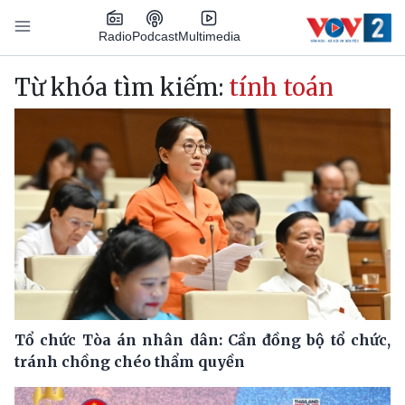
Nhảy đến nội dung
Podcast
Radio
Multimedia
Main navigation
Từ khóa tìm kiếm:
tính toán
Tổ chức Tòa án nhân dân: Cần đồng bộ tổ chức,
tránh chồng chéo thẩm quyền