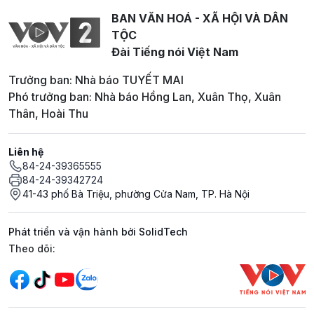
BAN VĂN HOÁ - XÃ HỘI VÀ DÂN
TỘC
Đài Tiếng nói Việt Nam
Trưởng ban: Nhà báo TUYẾT MAI
Phó trưởng ban: Nhà báo Hồng Lan, Xuân Thọ, Xuân
Thân, Hoài Thu
Liên hệ
84-24-39365555
84-24-39342724
41-43 phố Bà Triệu, phường Cửa Nam, TP. Hà Nội
Phát triển và vận hành bởi SolidTech
Mạng xã hội
Theo dõi: