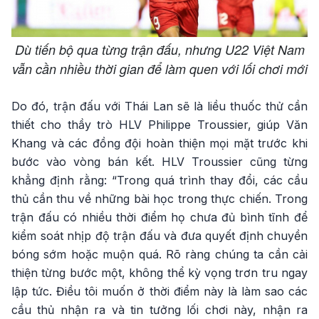
Dù tiến bộ qua từng trận đấu, nhưng U22 Việt Nam
vẫn cần nhiều thời gian để làm quen với lối chơi mới
Do đó, trận đấu với Thái Lan sẽ là liều thuốc thử cần
thiết cho thầy trò HLV Philippe Troussier, giúp Văn
Khang và các đồng đội hoàn thiện mọi mặt trước khi
bước vào vòng bán kết. HLV Troussier cũng từng
khẳng định rằng: “Trong quá trình thay đổi, các cầu
thủ cần thu về những bài học trong thực chiến. Trong
trận đấu có nhiều thời điểm họ chưa đủ bình tĩnh để
kiểm soát nhịp độ trận đấu và đưa quyết định chuyền
bóng sớm hoặc muộn quá. Rõ ràng chúng ta cần cải
thiện từng bước một, không thể kỳ vọng trơn tru ngay
lập tức. Điều tôi muốn ở thời điểm này là làm sao các
cầu thủ nhận ra và tin tưởng lối chơi này, nhận ra