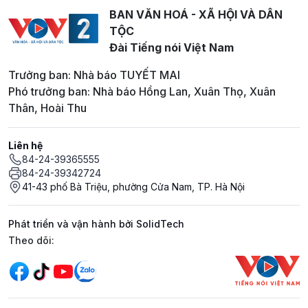
BAN VĂN HOÁ - XÃ HỘI VÀ DÂN
TỘC
Đài Tiếng nói Việt Nam
Trưởng ban: Nhà báo TUYẾT MAI
Phó trưởng ban: Nhà báo Hồng Lan, Xuân Thọ, Xuân
Thân, Hoài Thu
Liên hệ
84-24-39365555
84-24-39342724
41-43 phố Bà Triệu, phường Cửa Nam, TP. Hà Nội
Phát triển và vận hành bởi SolidTech
Mạng xã hội
Theo dõi: