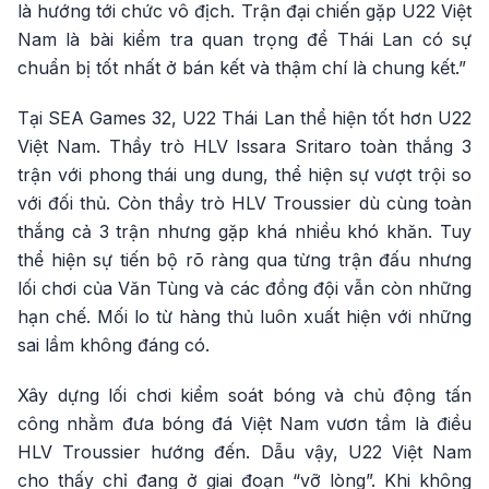
là hướng tới chức vô địch. Trận đại chiến gặp U22 Việt
Nam là bài kiểm tra quan trọng để Thái Lan có sự
chuẩn bị tốt nhất ở bán kết và thậm chí là chung kết.”
Tại SEA Games 32, U22 Thái Lan thể hiện tốt hơn U22
Việt Nam. Thầy trò HLV Issara Sritaro toàn thắng 3
trận với phong thái ung dung, thể hiện sự vượt trội so
với đối thủ. Còn thầy trò HLV Troussier dù cùng toàn
thắng cả 3 trận nhưng gặp khá nhiều khó khăn. Tuy
thể hiện sự tiến bộ rõ ràng qua từng trận đấu nhưng
lối chơi của Văn Tùng và các đồng đội vẫn còn những
hạn chế. Mối lo từ hàng thủ luôn xuất hiện với những
sai lầm không đáng có.
Xây dựng lối chơi kiểm soát bóng và chủ động tấn
công nhằm đưa bóng đá Việt Nam vươn tầm là điều
HLV Troussier hướng đến. Dẫu vậy, U22 Việt Nam
cho thấy chỉ đang ở giai đoạn “vỡ lòng”. Khi không