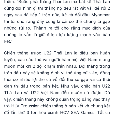
thêm: “Buộc phải thắng Thái Lan mà bất kể Thái Lan
dùng đội hình gì thì thắng họ đều rất vất vả, để rồi 2
ngày sau đá tiếp 1 trận nữa, kể cả đối đầu Myanmar
thì tôi cho rằng đấy cũng là cái có thể chúng ta gặp
những rủi ro. Thành ra tôi cho rằng mục đích của
chúng ta vẫn là giữ được lực lượng mạnh vào bán
kết.”
Chiến thắng trước U22 Thái Lan là điều ban huấn
luyện, các cầu thủ và người hâm mộ Việt Nam mong
muốn mỗi khi 2 đội chạm trán nhau. Đội thắng trong
trận đấu này sẽ khẳng định vị thế ứng cử viên, đồng
thời có nhiều lợi thế cả về đối thủ sẽ gặp và cả thời
gian thi đấu trong bán kết. Như vậy, chắc hẳn U22
Thái Lan và U22 Việt Nam đều muốn có được. Dù
vậy, chiến thắng này không quan trọng bằng việc thầy
trò HLV Troussier chiến thắng ở bán kết và chung kết
để lần thứ 3 liên tiếp giành HCV SEA Games. Tất cả