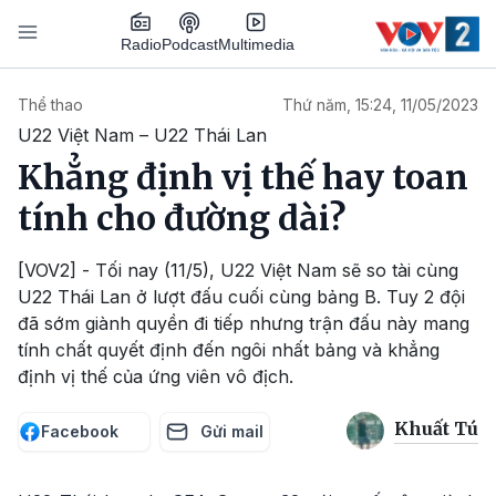
Nhảy đến nội dung
Podcast
Radio
Multimedia
Main navigation
Thể thao
Thứ năm, 15:24, 11/05/2023
U22 Việt Nam – U22 Thái Lan
Khẳng định vị thế hay toan
tính cho đường dài?
[VOV2] - Tối nay (11/5), U22 Việt Nam sẽ so tài cùng
U22 Thái Lan ở lượt đấu cuối cùng bảng B. Tuy 2 đội
đã sớm giành quyền đi tiếp nhưng trận đấu này mang
tính chất quyết định đến ngôi nhất bảng và khẳng
định vị thế của ứng viên vô địch.
Khuất Tú
Facebook
Gửi mail