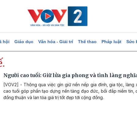
ã hội
Giáo dục
Văn hóa - Giải trí
Thể thao
Pháp luật
Sức 
ế.
Người cao tuổi: Giữ lửa gia phong và tình làng ngh
[VOV2] - Thông qua việc gìn giữ nền nếp gia đình, gia tộc, làng
cao tuổi góp phần tạo dựng nền tảng đạo đức, bồi đắp niềm tin,
đồng thuận và lan tỏa giá trị tốt đẹp tới cộng đồng.