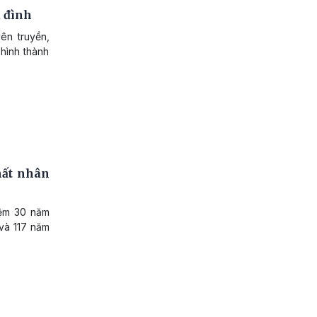
a đình
ên truyền,
 hình thành
ất nhân
iệm 30 năm
và 117 năm