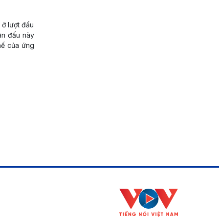
 ở lượt đấu
rận đấu này
thế của ứng