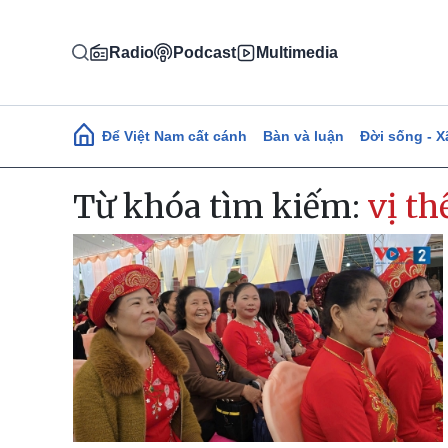
Nhảy đến nội dung
Radio
Podcast
Multimedia
Main navigation
Để Việt Nam cất cánh
Bàn và luận
Đời sống - X
Từ khóa tìm kiếm:
vị th