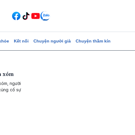
khỏe
Kết nối
Chuyện người già
Chuyện thầm kín
ĩa xóm
 xóm, người
 củng cố sự