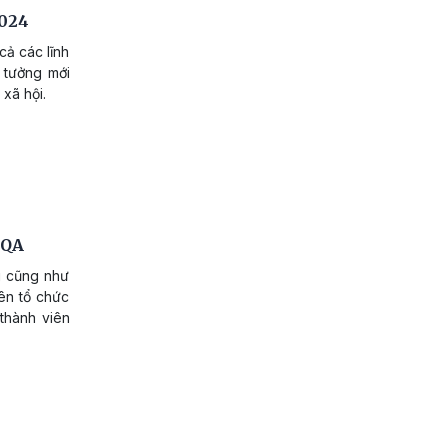
2024
cả các lĩnh
 tưởng mới
xã hội.
-QA
g cũng như
ên tổ chức
thành viên