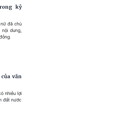
rong kỷ
ụ nữ đã chủ
o nội dung,
 đồng.
 của văn
ó nhiều lợi
h đất nước