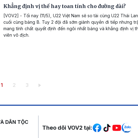
Khẳng định vị thế hay toan tính cho đường dài?
[VOV2] - Tối nay (11/5), U22 Việt Nam sẽ so tài cùng U22 Thái Lan
cuối cùng bảng B. Tuy 2 đội đã sớm giành quyền đi tiếp nhưng t
mang tính chất quyết định đến ngôi nhất bảng và khẳng định vị 
viên vô địch.
Trang hiện thời
Trang
Trang
1
2
3
Mạng xã hội
VÀ DÂN TỘC
Theo dõi VOV2 tại: