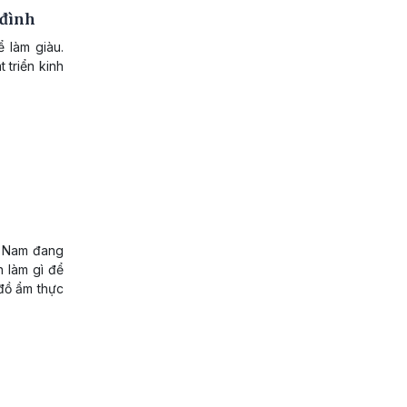
 đình
ể làm giàu.
 triển kinh
ệt Nam đang
n làm gì để
 đồ ẩm thực