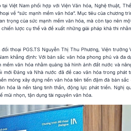
 tại Việt Nam phối hợp với Viện Văn hóa, Nghệ thuật, Thể
thoại về “sức mạnh mềm văn hóa”. Mục tiêu của chương trì
an trọng của sức mạnh mềm văn hóa, mà còn tạo nên một
c chiến lược cụ thể và đề xuất những giải pháp khả thi n
nh đối thoại PGS.TS Nguyễn Thị Thu Phương, Viện trưởng 
 Nam khẳng định: Với bản sắc văn hóa phong phú và đa dạ
h mềm văn hóa nhằm quảng bá hình ảnh đất nước và nâng
đổi mới Đảng và Nhà nước đã đề cao văn hóa trong phát t
nền móng xây dựng nền văn hóa tiên tiến đậm đà bản sắc 
n hóa là nền tảng tinh thần, động lực phát triển. Nghị q
tế mũi nhọn, tận dụng tài nguyên văn hóa.