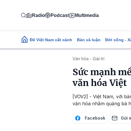
Nhảy đến nội dung
Radio
Podcast
Multimedia
Main navigation
Để Việt Nam cất cánh
Bàn và luận
Đời sống - X
Văn hóa - Giải trí
Sức mạnh mềm
văn hóa Việt
[VOV2] - Việt Nam, với b
văn hóa nhằm quảng bá hì
Facebook
Gửi 