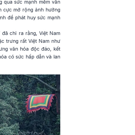
ông qua sức mạnh mềm văn
ch cực mở rộng ảnh hưởng
mạnh để phát huy sức mạnh
 đã chỉ ra rằng, Việt Nam
ặc trưng rất Việt Nam như
rưng văn hóa độc đáo, kết
hóa có sức hấp dẫn và lan