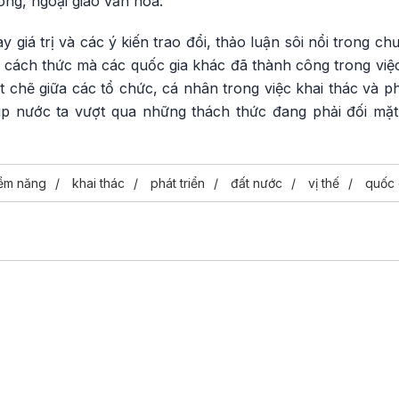
ông, ngoại giao văn hóa.
y giá trị và các ý kiến trao đổi, thảo luận sôi nổi trong chư
 cách thức mà các quốc gia khác đã thành công trong v
t chẽ giữa các tổ chức, cá nhân trong việc khai thác và 
giúp nước ta vượt qua những thách thức đang phải đối mặt
iềm năng
khai thác
phát triển
đất nước
vị thế
quốc 