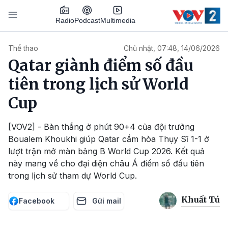
Nhảy đến nội dung
Podcast
Radio
Multimedia
Main navigation
Thể thao
Chủ nhật, 07:48, 14/06/2026
Qatar giành điểm số đầu
tiên trong lịch sử World
Cup
[VOV2] - Bàn thắng ở phút 90+4 của đội trưởng
Boualem Khoukhi giúp Qatar cầm hòa Thụy Sĩ 1-1 ở
lượt trận mở màn bảng B World Cup 2026. Kết quả
này mang về cho đại diện châu Á điểm số đầu tiên
trong lịch sử tham dự World Cup.
Khuất Tú
Facebook
Gửi mail