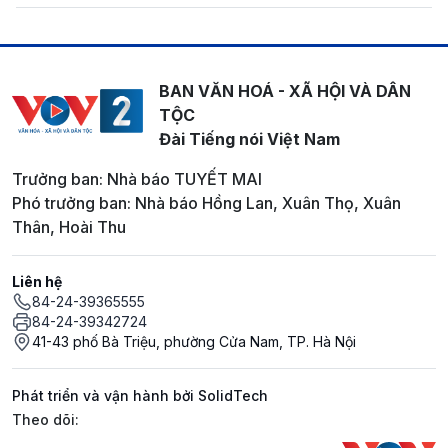
BAN VĂN HOÁ - XÃ HỘI VÀ DÂN
TỘC
Đài Tiếng nói Việt Nam
Trưởng ban: Nhà báo TUYẾT MAI
Phó trưởng ban: Nhà báo Hồng Lan, Xuân Thọ, Xuân
Thân, Hoài Thu
Liên hệ
84-24-39365555
84-24-39342724
41-43 phố Bà Triệu, phường Cửa Nam, TP. Hà Nội
Phát triển và vận hành bởi SolidTech
Mạng xã hội
Theo dõi: