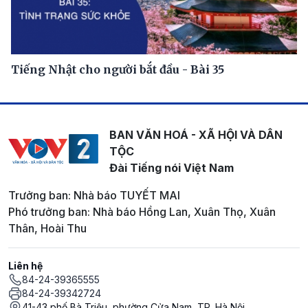
Tiếng Nhật cho người bắt đầu - Bài 35
BAN VĂN HOÁ - XÃ HỘI VÀ DÂN
TỘC
Đài Tiếng nói Việt Nam
Trưởng ban: Nhà báo TUYẾT MAI
Phó trưởng ban: Nhà báo Hồng Lan, Xuân Thọ, Xuân
Thân, Hoài Thu
Liên hệ
84-24-39365555
84-24-39342724
41-43 phố Bà Triệu, phường Cửa Nam, TP. Hà Nội