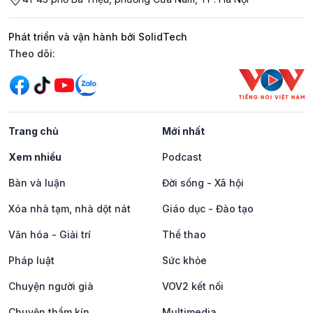
Phát triển và vận hành bởi SolidTech
Mạng xã hội
Theo dõi:
Trang chủ
Mới nhất
Xem nhiều
Podcast
Bàn và luận
Đời sống - Xã hội
Xóa nhà tạm, nhà dột nát
Giáo dục - Đào tạo
Văn hóa - Giải trí
Thể thao
Pháp luật
Sức khỏe
Chuyện người già
VOV2 kết nối
Chuyện thầm kín
Multimedia