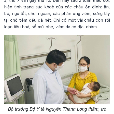
3, thứ 7 và ngày thứ 10. Đến nay sau 2 tuần theo dõi,
hiện tình trạng sức khoẻ của các cháu ổn định: ăn,
bú, ngủ tốt, chơi ngoan, các phản ứng viêm, sưng tấy
tại chỗ tiêm đều đã hết. Chỉ có một vài cháu còn rối
loạn tiêu hoá, sổ mũi nhẹ, viêm da cơ địa, chàm.
Bộ trưởng Bộ Y tế Nguyễn Thanh Long thăm, trò