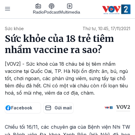
Nhảy đến nội dung
Podcast
Radio
Multimedia
Main navigation
Sức khỏe
Thứ tư, 10:45, 17/11/2021
Sức khỏe của 18 trẻ tiêm
nhầm vaccine ra sao?
[VOV2] - Sức khoẻ của 18 cháu bé bị tiêm nhầm
vaccine tại Quốc Oai, TP. Hà Nội ổn định: ăn, bú, ngủ
tốt, chơi ngoan, các phản ứng viêm, sưng tấy tại chỗ
tiêm đều đã hết. Chỉ có một vài cháu còn rối loạn tiêu
hoá, sổ mũi nhẹ, viêm da cơ địa, chàm.
VOV2
Facebook
Gửi mail
Chiều tối 16/11, các chuyên gia của Bệnh viện Nhi TW
và Bệnh viện Đa khoa Xanh Pôn (Hà Nội) đã họp