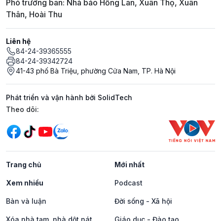
Phó trưởng ban: Nhà báo Hồng Lan, Xuân Thọ, Xuân
Thân, Hoài Thu
Liên hệ
84-24-39365555
84-24-39342724
41-43 phố Bà Triệu, phường Cửa Nam, TP. Hà Nội
Phát triển và vận hành bởi SolidTech
Mạng xã hội
Theo dõi:
Trang chủ
Mới nhất
Xem nhiều
Podcast
Bàn và luận
Đời sống - Xã hội
Xóa nhà tạm, nhà dột nát
Giáo dục - Đào tạo