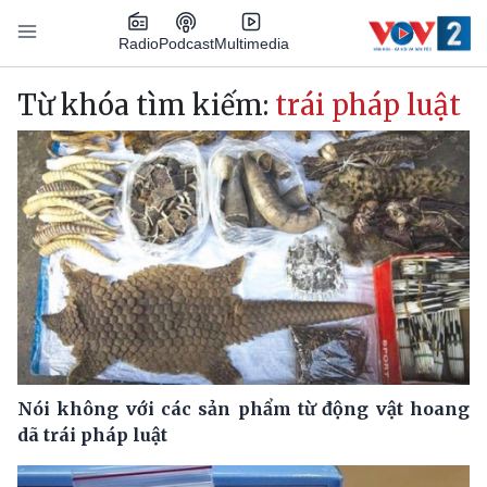
Nhảy đến nội dung
Podcast
Radio
Multimedia
Main navigation
Từ khóa tìm kiếm:
trái pháp luật
Nói không với các sản phẩm từ động vật hoang
dã trái pháp luật