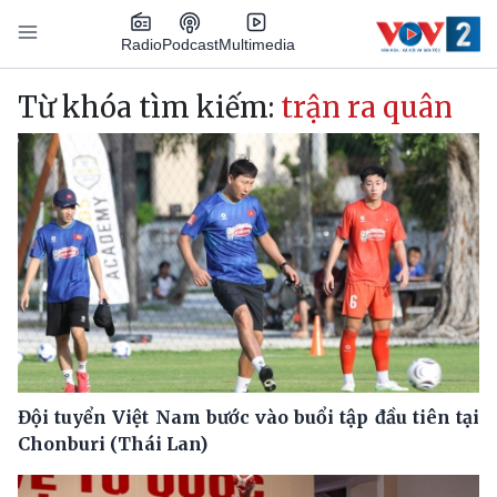
Nhảy đến nội dung
Podcast
Radio
Multimedia
Main navigation
Từ khóa tìm kiếm:
trận ra quân
Đội tuyển Việt Nam bước vào buổi tập đầu tiên tại
Chonburi (Thái Lan)