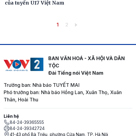
của tuyển U17 Việt Nam
Pagination
Trang hiện thời
Trang
1
2
BAN VĂN HOÁ - XÃ HỘI VÀ DÂN
TỘC
Đài Tiếng nói Việt Nam
Trưởng ban: Nhà báo TUYẾT MAI
Phó trưởng ban: Nhà báo Hồng Lan, Xuân Thọ, Xuân
Thân, Hoài Thu
Liên hệ
84-24-39365555
84-24-39342724
41-43 phố Bà Triệu, phường Cửa Nam, TP. Hà Nội