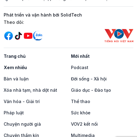
Phát triển và vận hành bởi SolidTech
Mạng xã hội
Theo dõi:
Trang chủ
Mới nhất
Xem nhiều
Podcast
Bàn và luận
Đời sống - Xã hội
Xóa nhà tạm, nhà dột nát
Giáo dục - Đào tạo
Văn hóa - Giải trí
Thể thao
Pháp luật
Sức khỏe
Chuyện người già
VOV2 kết nối
Chuyện thầm kín
Multimedia