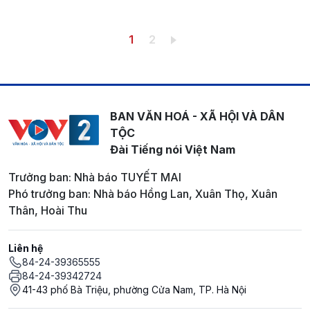
Pagination
Trang hiện thời
Trang
1
2
BAN VĂN HOÁ - XÃ HỘI VÀ DÂN
TỘC
Đài Tiếng nói Việt Nam
Trưởng ban: Nhà báo TUYẾT MAI
Phó trưởng ban: Nhà báo Hồng Lan, Xuân Thọ, Xuân
Thân, Hoài Thu
Liên hệ
84-24-39365555
84-24-39342724
41-43 phố Bà Triệu, phường Cửa Nam, TP. Hà Nội