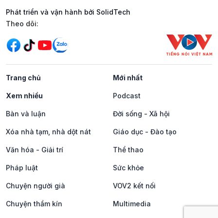
Phát triển và vận hành bởi SolidTech
Mạng xã hội
Theo dõi:
Trang chủ
Mới nhất
Xem nhiều
Podcast
Bàn và luận
Đời sống - Xã hội
Xóa nhà tạm, nhà dột nát
Giáo dục - Đào tạo
Văn hóa - Giải trí
Thể thao
Pháp luật
Sức khỏe
Chuyện người già
VOV2 kết nối
Chuyện thầm kín
Multimedia