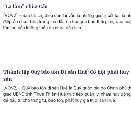
“Lạ lẫm” chùa Cầu
[VOV2] - Sau tất cả, điều còn lại vẫn là những giá trị cốt lõi, là 
điệp ẩn chứa bên trong mà dẫu có trải qua bao thời gian, bao cuộ
tôn tạo vẫn không thể xóa nhòa dấu tích.
Thành lập Quỹ bảo tồn Di sản Huế: Cơ hội phát huy g
sản
[VOV2] - Quỹ bảo tồn di sản Huế là Quỹ quốc gia do Chính phủ t
giao UBND tỉnh Thừa Thiên-Huế trực tiếp quản lý, nhằm huy động
để đầu tư cho trùng tu, bảo tồn, phát huy giá trị di sản Huế.