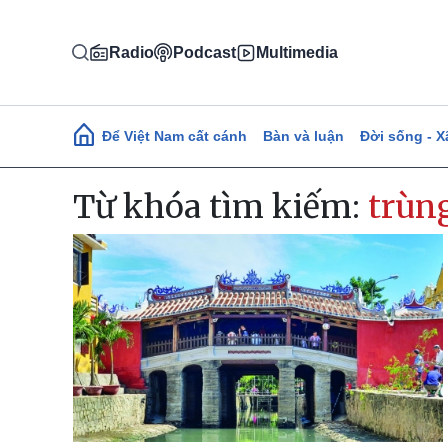
Nhảy đến nội dung
Radio
Podcast
Multimedia
Main navigation
Để Việt Nam cất cánh
Bàn và luận
Đời sống - X
Từ khóa tìm kiếm:
trùng