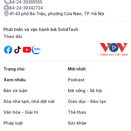
84-24-39365555
84-24-39342724
41-43 phố Bà Triệu, phường Cửa Nam, TP. Hà Nội
Phát triển và vận hành bởi SolidTech
Mạng xã hội
Theo dõi:
Trang chủ
Mới nhất
Xem nhiều
Podcast
Bàn và luận
Đời sống - Xã hội
Xóa nhà tạm, nhà dột nát
Giáo dục - Đào tạo
Văn hóa - Giải trí
Thể thao
Pháp luật
Sức khỏe