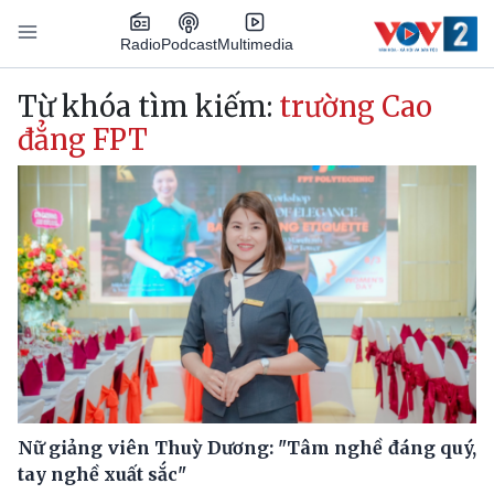
Nhảy đến nội dung
Podcast
Radio
Multimedia
Main navigation
Từ khóa tìm kiếm:
trường Cao
đẳng FPT
Nữ giảng viên Thuỳ Dương: "Tâm nghề đáng quý,
tay nghề xuất sắc"