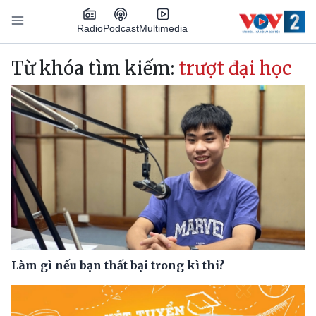
Nhảy đến nội dung
Podcast
Radio
Multimedia
Main navigation
Từ khóa tìm kiếm:
trượt đại học
Làm gì nếu bạn thất bại trong kì thi?