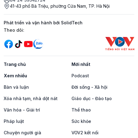
41-43 phố Bà Triệu, phường Cửa Nam, TP. Hà Nội
Phát triển và vận hành bởi SolidTech
Mạng xã hội
Theo dõi:
Trang chủ
Mới nhất
Xem nhiều
Podcast
Bàn và luận
Đời sống - Xã hội
Xóa nhà tạm, nhà dột nát
Giáo dục - Đào tạo
Văn hóa - Giải trí
Thể thao
Pháp luật
Sức khỏe
Chuyện người già
VOV2 kết nối