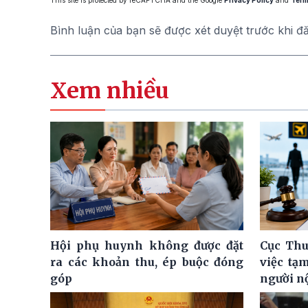
Bình luận của bạn sẽ được xét duyệt trước khi đ
Xem nhiều
Hội phụ huynh không được đặt
Cục Thu
ra các khoản thu, ép buộc đóng
việc tạ
góp
người n