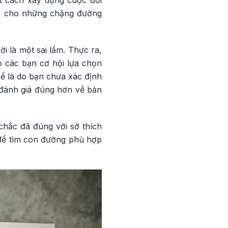
t cách xây dựng cuộc đời
eo, cho những chặng đường
i là một sai lầm. Thực ra,
o các bạn cơ hội lựa chọn
ể là do bạn chưa xác định
n đánh giá đúng hơn về bản
chắc đã đúng với sở thích
 để tìm con đường phù hợp