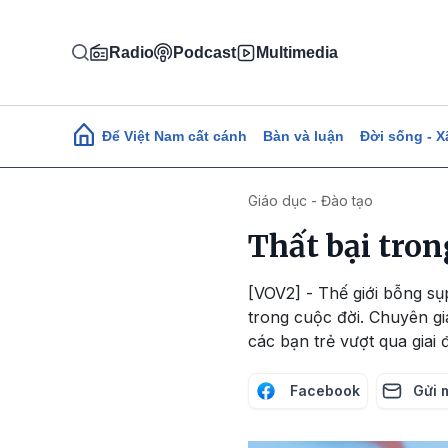
Nhảy đến nội dung
Radio
Podcast
Multimedia
Main navigation
Để Việt Nam cất cánh
Bàn và luận
Đời sống - X
Giáo dục - Đào tạo
Thất bại tron
[VOV2] - Thế giới bỗng sụp
trong cuộc đời. Chuyên g
các bạn trẻ vượt qua giai
Facebook
Gửi 