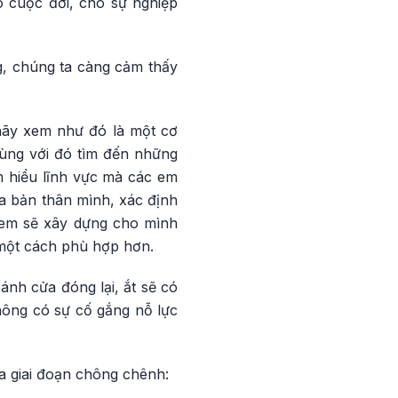
 cuộc đời, cho sự nghiệp
ng, chúng ta càng cảm thấy
hãy xem như đó là một cơ
Cùng với đó tìm đến những
m hiểu lĩnh vực mà các em
ủa bản thân mình, xác định
c em sẽ xây dựng cho mình
một cách phù hợp hơn.
cánh cửa đóng lại, ắt sẽ có
hông có sự cố gắng nỗ lực
 giai đoạn chông chênh: