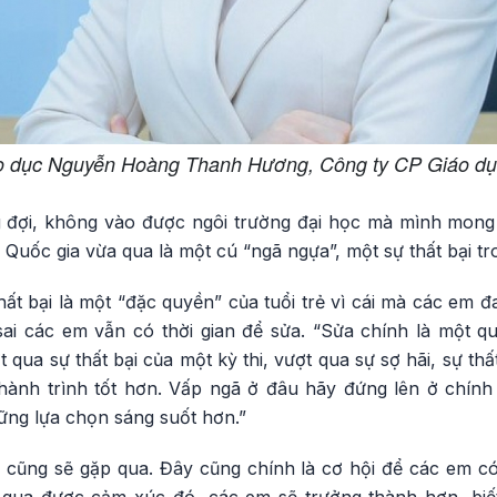
o dục Nguyễn Hoàng Thanh Hương, Công ty CP Giáo d
 đợi, không vào được ngôi trường đại học mà mình mon
 Quốc gia vừa qua là một cú “ngã ngựa”, một sự thất bại tr
t bại là một “đặc quyền” của tuổi trẻ vì cái mà các em đ
, sai các em vẫn có thời gian để sửa. “Sửa chính là một 
qua sự thất bại của một kỳ thi, vượt qua sự sợ hãi, sự th
ành trình tốt hơn. Vấp ngã ở đâu hãy đứng lên ở chính 
hững lựa chọn sáng suốt hơn.”
ai cũng sẽ gặp qua. Đây cũng chính là cơ hội để các em c