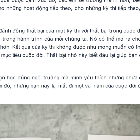
 qua được cảm xúc đó, các em sẽ trưởng thành hơn, biế
o những hoạt động tiếp theo, cho những kỳ thi tiếp th
nh đồng thất bại của một kỳ thi với thất bại trong cuộc đờ
hỏ trong hành trình của mỗi chúng ta. Nó có thể mở ra ch
hơn. Kết quả của kỳ thi không được như mong muốn có th
mục tiêu cuộc đời. Thất bại nhỏ này biết đâu lại giúp bạ
ạn học đúng ngôi trường mà mình yêu thích nhưng chưa 
hi đó, những bạn này lại mất đi một vài năm của cuộc đời