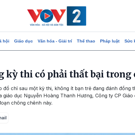
ã hội
Giáo dục
Văn hóa - Giải trí
Thể thao
Pháp luật
Sức 
g kỳ thi có phải thất bại trong
 đổ chỉ sau một kỳ thi, không ít bạn trẻ đang đánh đồng thấ
ia giáo dục Nguyễn Hoàng Thanh Hương, Công ty CP Giáo 
 đoạn chông chênh này.
mail