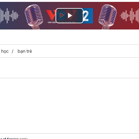
Play
Video
i học
bạn trẻ
s of Service
apply.