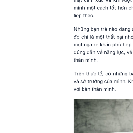
mặt cảm xúc và khi vượt
mình một cách tốt hơn ch
tiếp theo.
Những bạn trẻ nào đang đá
đó chỉ là một thất bại n
một ngã rẽ khác phù hợp 
đúng đắn về năng lực, về 
thân mình.
Trên thực tế, có những b
và sở trường của mình. K
với bản thân mình.