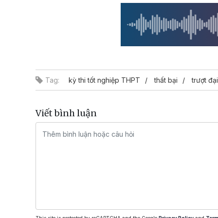
Tag:
kỳ thi tốt nghiệp THPT
thất bại
trượt đạ
Viết bình luận
This site is protected by reCAPTCHA and the Google
Privacy Policy
and
Term