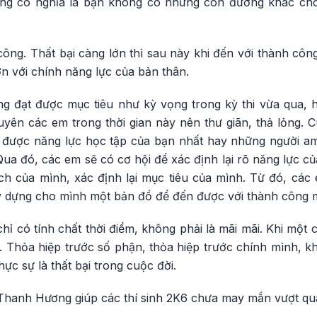
ông có nghĩa là bạn không có những con đường khác cho
công. Thất bại càng lớn thì sau này khi đến với thành cô
n với chính năng lực của bản thân.
 đạt được mục tiêu như kỳ vọng trong kỳ thi vừa qua, 
yên các em trong thời gian này nên thư giãn, thả lỏng. 
u được năng lực học tập của bạn nhất hay những người a
Qua đó, các em sẽ có cơ hội để xác định lại rõ năng lực c
hích của mình, xác định lại mục tiêu của mình. Từ đó, cá
y dựng cho mình một bản đồ để đến được với thành công 
chỉ có tính chất thời điểm, không phải là mãi mãi. Khi một 
 Thỏa hiệp trước số phận, thỏa hiệp trước chính mình, k
hực sự là thất bại trong cuộc đời.
hanh Hương giúp các thí sinh 2K6 chưa may mắn vượt qua