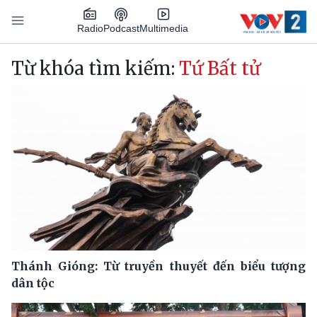
Nhảy đến nội dung
Podcast
Radio
Multimedia
Main navigation
Từ khóa tìm kiếm:
Tứ Bất tử
Thánh Gióng: Từ truyền thuyết đến biểu tượng
dân tộc