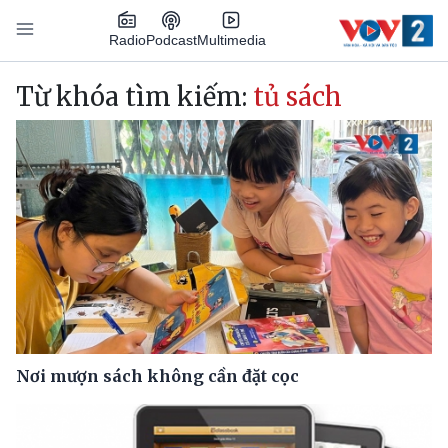
Nhảy đến nội dung
Podcast
Radio
Multimedia
Main navigation
Từ khóa tìm kiếm:
tủ sách
Nơi mượn sách không cần đặt cọc