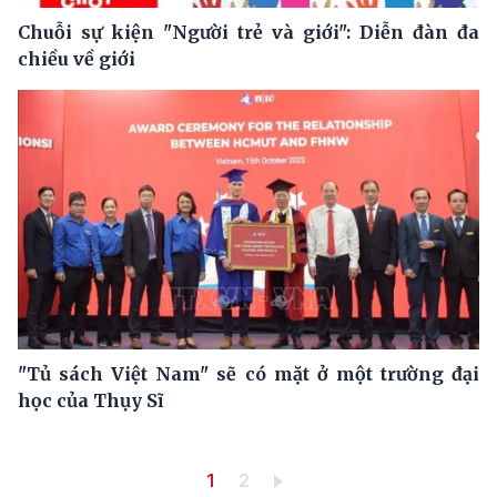
Chuỗi sự kiện "Người trẻ và giới": Diễn đàn đa
chiều về giới
"Tủ sách Việt Nam" sẽ có mặt ở một trường đại
học của Thụy Sĩ
Pagination
Trang hiện thời
Trang
1
2