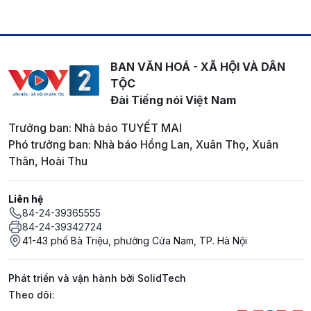
BAN VĂN HOÁ - XÃ HỘI VÀ DÂN
TỘC
Đài Tiếng nói Việt Nam
Trưởng ban: Nhà báo TUYẾT MAI
Phó trưởng ban: Nhà báo Hồng Lan, Xuân Thọ, Xuân
Thân, Hoài Thu
Liên hệ
84-24-39365555
84-24-39342724
41-43 phố Bà Triệu, phường Cửa Nam, TP. Hà Nội
Phát triển và vận hành bởi SolidTech
Mạng xã hội
Theo dõi: