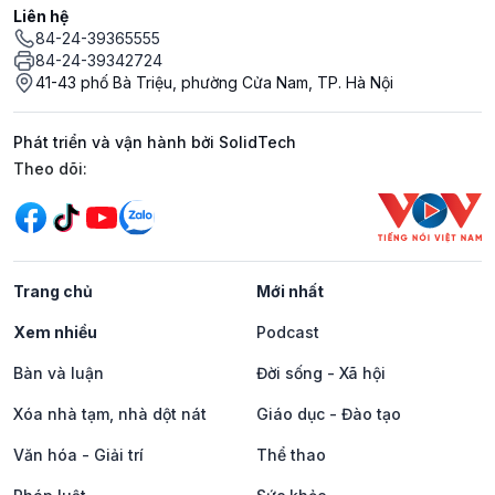
Liên hệ
84-24-39365555
84-24-39342724
41-43 phố Bà Triệu, phường Cửa Nam, TP. Hà Nội
Phát triển và vận hành bởi SolidTech
Mạng xã hội
Theo dõi:
Trang chủ
Mới nhất
Xem nhiều
Podcast
Bàn và luận
Đời sống - Xã hội
Xóa nhà tạm, nhà dột nát
Giáo dục - Đào tạo
Văn hóa - Giải trí
Thể thao