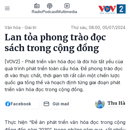
Nhảy đến nội dung
Podcast
Radio
Multimedia
Main navigation
Văn hóa - Giải trí
Thứ sáu, 08:00, 05/07/2024
Lan tỏa phong trào đọc
sách trong cộng đồng
[VOV2] - Phát triển văn hóa đọc là đòi hỏi tất yếu của
quá trình phát triển toàn cầu hóa. Để phong trào đọc
đi vào thực chất, thời gian tới rất cần một chiến lược
quốc gia tổng thể và hoạch định từng giai đoạn phát
triển văn hóa đọc trong cộng đồng.
Thu Hà
Facebook
Gửi mail
Thực hiện “Đề án phát triển văn hóa đọc trong cộng
đồng đến năm 2030”, trong những năm qua, rất nhiều