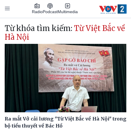
Nhảy đến nội dung
Podcast
Radio
Multimedia
Main navigation
Từ khóa tìm kiếm:
Từ Việt Bắc về
Hà Nội
Ra mắt Vở cải lương "Từ Việt Bắc về Hà Nội" trong
bộ tiểu thuyết về Bác Hồ