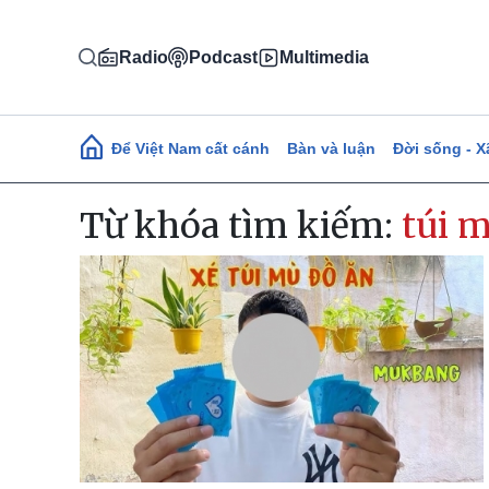
Nhảy đến nội dung
Radio
Podcast
Multimedia
Main navigation
Để Việt Nam cất cánh
Bàn và luận
Đời sống - X
Từ khóa tìm kiếm:
túi 