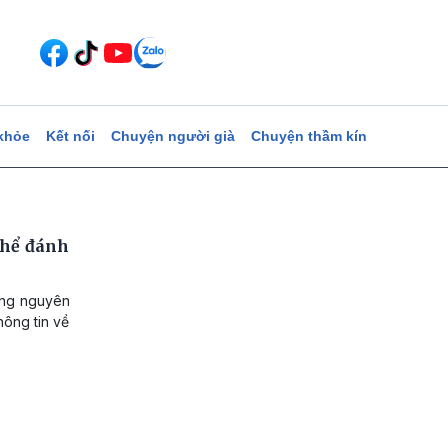
khỏe
Kết nối
Chuyện người già
Chuyện thầm kín
thể đánh
ọng nguyên
hông tin về