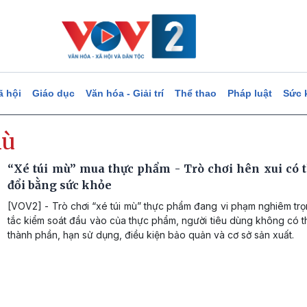
ã hội
Giáo dục
Văn hóa - Giải trí
Thể thao
Pháp luật
Sức 
mù
“Xé túi mù” mua thực phẩm - Trò chơi hên xui có 
đổi bằng sức khỏe
[VOV2] - Trò chơi “xé túi mù” thực phẩm đang vi phạm nghiêm tr
tắc kiểm soát đầu vào của thực phẩm, người tiêu dùng không có t
thành phần, hạn sử dụng, điều kiện bảo quản và cơ sở sản xuất.