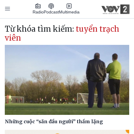
Nhảy đến nội dung
Podcast
Radio
Multimedia
Main navigation
Từ khóa tìm kiếm:
tuyển trạch
viên
Những cuộc “săn đầu người” thầm lặng