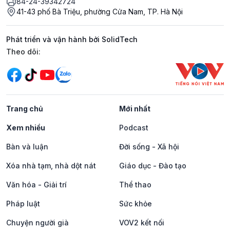
84-24-39342724
41-43 phố Bà Triệu, phường Cửa Nam, TP. Hà Nội
Phát triển và vận hành bởi SolidTech
Mạng xã hội
Theo dõi:
Trang chủ
Mới nhất
Xem nhiều
Podcast
Bàn và luận
Đời sống - Xã hội
Xóa nhà tạm, nhà dột nát
Giáo dục - Đào tạo
Văn hóa - Giải trí
Thể thao
Pháp luật
Sức khỏe
Chuyện người già
VOV2 kết nối